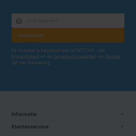
E-mailadres
Aanmelden
Dit formulier is beveiligd met reCAPTCHA - het
Privacybeleid
en de
Servicevoorwaarden
van
Google
zijn van toepassing.
Informatie
Klantenservice