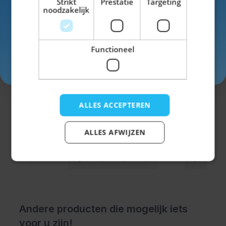
Strikt
Prestatie
Targeting
noodzakelijk
Functioneel
Inschrijven
Kniekousen Oktoberfest Deluxe Groen
ALLES ACCEPTEREN
€ 8,99
ALLES AFWIJZEN
Andere producten die mogelijk iets
voor u zijn!