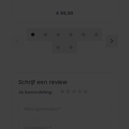
Vanaf
€ 99,99
Schrijf een review
Je beoordeling:
Weergavenaam
Onderwerp