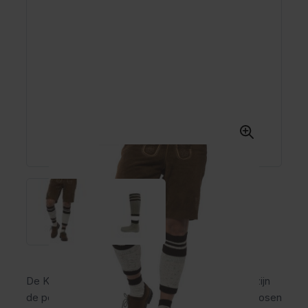
De Kniekousen Oktoberfest Loferl Bruin/Naturel zijn
de perfecte aanvulling op jouw traditionele lederhosen