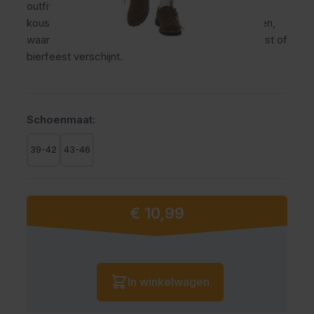
outfit. Deze Loferl set bestaat uit een paar hoge
kousen voor de kuiten en bijpassende enkelsokken,
waarmee jij in echte Beierse stijl op elk Oktoberfest of
bierfeest verschijnt.
Schoenmaat:
39-42
43-46
€ 10,99
Vanaf:
Aantal
In winkelwagen