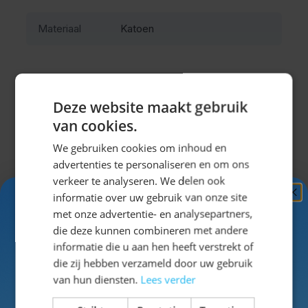
Materiaal
Katoen
Deze website maakt gebruik
van cookies.
Misschien vind je dit ook leuk?
We gebruiken cookies om inhoud en
Navigeren door de elementen van de carrousel is mogel
Druk om carrousel over te slaan
Druk op om naar carrouselnavigatie te gaan
advertenties te personaliseren en om ons
verkeer te analyseren. We delen ook
informatie over uw gebruik van onze site
Ontvang
5%
met onze advertentie- en analysepartners,
KORTING!
die deze kunnen combineren met andere
informatie die u aan hen heeft verstrekt of
Schrijf je nu
in voor de nieuwsbrief en ontvang toegang
die zij hebben verzameld door uw gebruik
tot exclusieve kortingen!
van hun diensten.
Lees verder
Voor- en achternaam