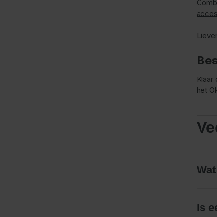
Combi
acces
Liever
Bes
Klaar
het O
Ve
Wat
Is e