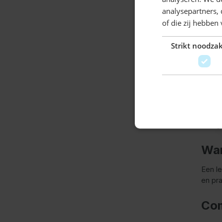
analysepartners,
of die zij hebbe
Strikt noodzak
Le
Met
l
als je
Een le
draag
Wan
Een le
en pra
Com