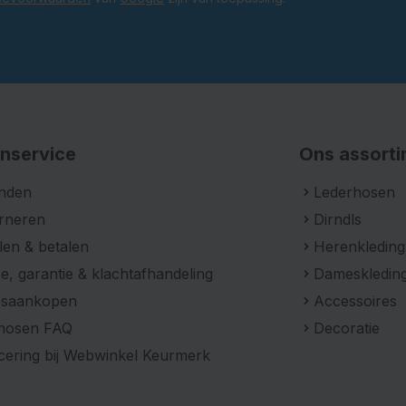
nservice
Ons assort
nden
Lederhosen
rneren
Dirndls
len & betalen
Herenkleding
e, garantie & klachtafhandeling
Dameskledin
psaankopen
Accessoires
hosen FAQ
Decoratie
icering bij Webwinkel Keurmerk