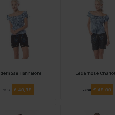
derhose Hannelore
Lederhose Charlo
Vanaf
Vanaf
€ 49,99
€ 49,99
Vanaf
Vanaf