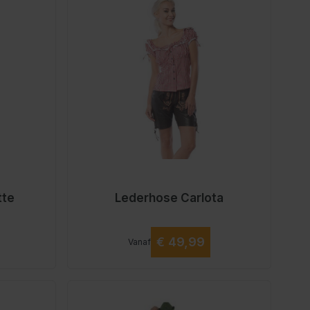
tte
Lederhose Carlota
Vanaf
€ 49,99
Vanaf