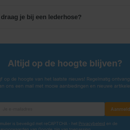
draag je bij een lederhose?
Altijd op de hoogte blijven?
ijf op de hoogte van het laatste nieuws! Regelmatig ontvang
an ons een mail met mooie aanbiedingen en nieuwe artikele
Aanmel
E-mailadres
ormulier is beveiligd met reCAPTCHA - het
Privacybeleid
en de
cevoorwaarden
van
Google
zijn van toepassing.