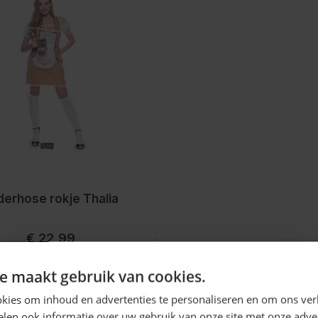
derhose rokje Thalia
Vanaf
€ 22,99
Ontvang
5%
e maakt gebruik van cookies.
KORTING!
kies om inhoud en advertenties te personaliseren en om ons ver
len ook informatie over uw gebruik van onze site met onze adver
n