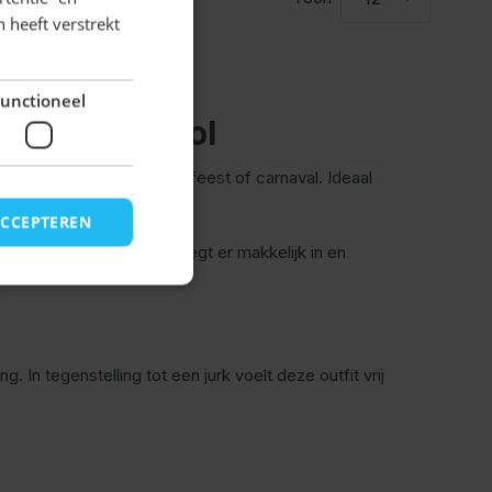
 heeft verstrekt
unctioneel
er en stijlvol
het Oktoberfest, een themafeest of carnaval. Ideaal
ijke uitstraling wilt.
ACCEPTEREN
aktische outfit. Je beweegt er makkelijk in en
. In tegenstelling tot een jurk voelt deze outfit vrij