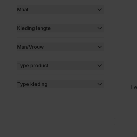
Maat
filter
Kleding lengte
filter
Man/Vrouw
filter
Type product
filter
Type kleding
Le
filter