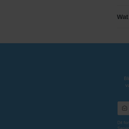
Wat 
Bl
v
Dit f
Servi