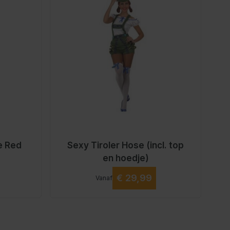
e Red
Sexy Tiroler Hose (incl. top
en hoedje)
Vanaf
€ 29,99
Vanaf