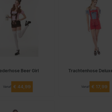
ederhose Beer Girl
Trachtenhose Delux
Vanaf
Vanaf
€ 44,99
€ 17,99
Vanaf
Vanaf