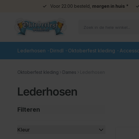
Voor 22.00 besteld,
morgen in huis
*
Ga naar de inhoud
Lederhosen
Dirndl
Oktoberfest kleding
Accesso
Oktoberfest kleding
Dames
Lederhosen
Lederhosen
Filteren
Doorgaan naar productlijst
Kleur
filter