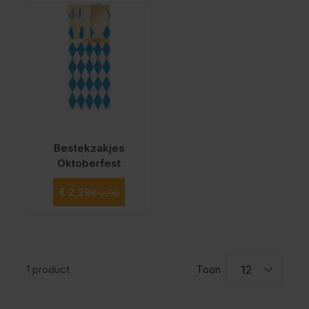
Bestekzakjes
Oktoberfest
Normale prijs
Speciale prijs
€ 2,29
€ 2,99
1
product
Toon