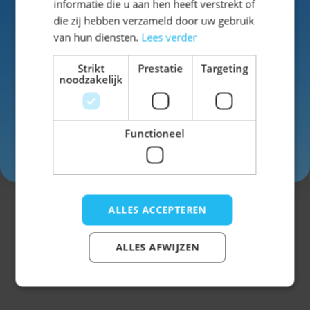
vormt.
informatie die u aan hen heeft verstrekt of
Schrijf je nu
in voor de nieuwsbrief en ontvang toegang
die zij hebben verzameld door uw gebruik
tot exclusieve kortingen!
Maak jouw feest
van hun diensten.
Lees verder
compleet
Voor- en achternaam
Strikt
Prestatie
Targeting
noodzakelijk
Combineer jouw bestek met
Oktoberfest
tafelversiering
en
Oktoberfest decoratie en
versiering
.
Functioneel
Inschrijven
Bestel eenvoudig jouw
bestek
Klaar om jouw feest compleet te maken?
ALLES ACCEPTEREN
Kies jouw favoriete Oktoberfest bestek en
zorg voor een praktische en sfeervolle
tafelsetting.
ALLES AFWIJZEN