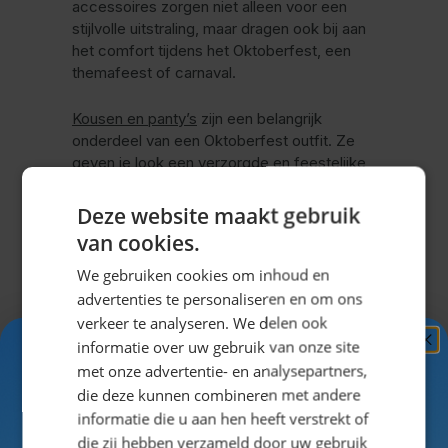
accessoires zorgen niet alleen voor een
stijlvolle uitstraling, maar dragen ook bij aan
het comfort tijdens het Oktoberfest, een
themafeest of carnaval.
Kousen en panty’s
zijn een belangrijk
onderdeel van een Oktoberfest outfit. Ze
geven je look een verzorgde en feestelijke
uitstraling en zorgen ervoor dat alles goed
op elkaar aansluit. Veel vrouwen kiezen voor
Deze website maakt gebruik
kniekousen, maar ook panty’s zijn een
van cookies.
populaire optie, afhankelijk van de stijl van je
dirndl.
We gebruiken cookies om inhoud en
advertenties te personaliseren en om ons
Binnen deze categorie vind je verschillende
verkeer te analyseren. We delen ook
soorten kousen en panty’s die perfect
informatie over uw gebruik van onze site
Ontvang
5%
passen bij jouw outfit. Denk aan klassieke
met onze advertentie- en analysepartners,
varianten of juist speelse modellen die jouw
KORTING!
die deze kunnen combineren met andere
look net dat beetje extra geven.
informatie die u aan hen heeft verstrekt of
Schrijf je nu
in voor de nieuwsbrief en ontvang toegang
die zij hebben verzameld door uw gebruik