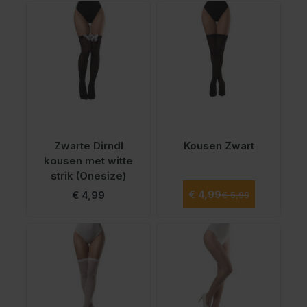
Zwarte Dirndl
Kousen Zwart
kousen met witte
strik (Onesize)
Normale prijs
Speciale prijs
€ 4,99
€ 4,99
€ 5,99