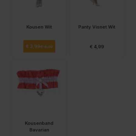
Kousen Wit
Panty Visnet Wit
Normale prijs
Speciale prijs
€ 3,99
€ 4,99
€ 4,99
Kousenband
Bavarian