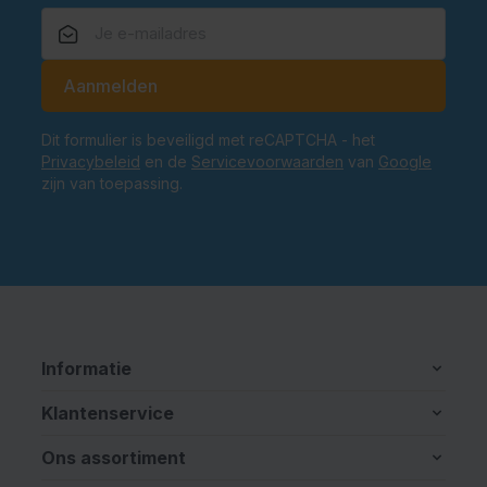
E-mailadres
Aanmelden
Dit formulier is beveiligd met reCAPTCHA - het
Privacybeleid
en de
Servicevoorwaarden
van
Google
zijn van toepassing.
Informatie
Klantenservice
Ons assortiment