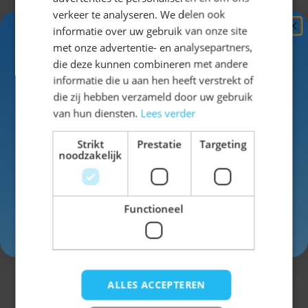
verkeer te analyseren. We delen ook
Wanneer kies je voor
informatie over uw gebruik van onze site
Ontvang
5%
met onze advertentie- en analysepartners,
Oktoberfest pruiken?
KORTING!
die deze kunnen combineren met andere
Een pruik is ideaal wanneer je jouw outfit
informatie die u aan hen heeft verstrekt of
extra wilt laten opvallen of snel een
Schrijf je nu
in voor de nieuwsbrief en ontvang toegang
die zij hebben verzameld door uw gebruik
tot exclusieve kortingen!
complete look wilt creëren. Het geeft jouw
van hun diensten.
Lees verder
uitstraling meer karakter en zorgt voor een
Voor- en achternaam
herkenbare stijl. Daarnaast zijn pruiken licht
Strikt
Prestatie
Targeting
en comfortabel, waardoor ze geschikt zijn
noodzakelijk
om langere tijd te dragen.
Maak jouw outfit
Functioneel
compleet
Inschrijven
Combineer jouw pruik met
Oktoberfest
accessoires
,
Oktoberfest kleding dames
of
Oktoberfest kleding heren
.
ALLES ACCEPTEREN