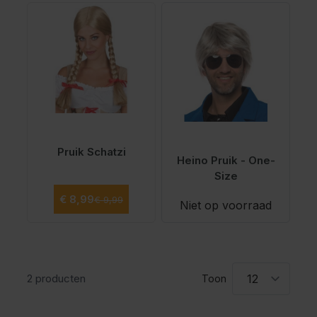
Pruik Schatzi
Heino Pruik - One-
Size
Normale prijs
Speciale prijs
€ 8,99
€ 9,99
Niet op voorraad
2
producten
Toon