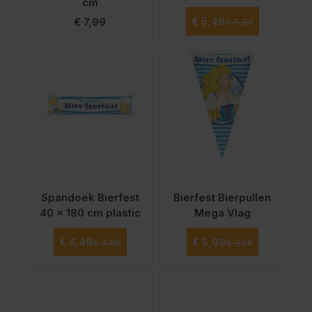
cm
Normale prijs
Speciale prijs
€ 5,49
€ 7,99
€ 5,99
Spandoek Bierfest
Bierfest Bierpullen
40 x 180 cm plastic
Mega Vlag
Normale prijs
Normale prijs
Speciale prijs
Speciale prijs
€ 4,49
€ 5,99
€ 4,99
€ 7,99
Vanaf
Vanaf
€ 3,49
€ 4,99