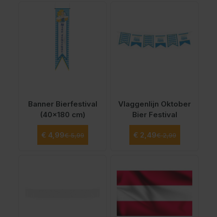
Banner Bierfestival
Vlaggenlijn Oktober
(40x180 cm)
Bier Festival
Normale prijs
Normale prijs
Speciale prijs
Speciale prijs
€ 4,99
€ 2,49
€ 5,99
€ 2,99
Vanaf
€ 3,99