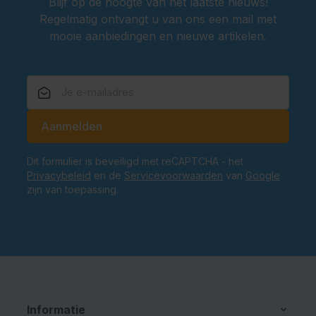
Blijf op de hoogte van het laatste nieuws!
Regelmatig ontvangt u van ons een mail met
mooie aanbiedingen en nieuwe artikelen.
E-mailadres
Aanmelden
Dit formulier is beveiligd met reCAPTCHA - het
Privacybeleid
en de
Servicevoorwaarden
van
Google
zijn van toepassing.
Informatie