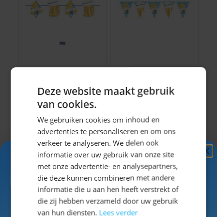
Vlaggenlijn
Vlaggenlijn Bier
Oktoberfest Bier
festival 10 meter
Deze website maakt gebruik
van cookies.
Normale prijs
Normale prijs
Speciale prijs
Speciale prijs
€ 2,99
€ 2,49
€ 3,49
€ 2,99
Vanaf
Vanaf
€ 2,19
€ 1,99
We gebruiken cookies om inhoud en
advertenties te personaliseren en om ons
verkeer te analyseren. We delen ook
informatie over uw gebruik van onze site
Ontvang
5%
met onze advertentie- en analysepartners,
KORTING!
die deze kunnen combineren met andere
informatie die u aan hen heeft verstrekt of
Schrijf je nu
in voor de nieuwsbrief en ontvang toegang
die zij hebben verzameld door uw gebruik
tot exclusieve kortingen!
van hun diensten.
Lees verder