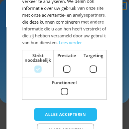
verkeer te analyseren. We delen ook
en perfect als je iets anders wilt dan de
informatie over uw gebruik van onze site
Ontvang
5%
standaard outfit. Het is een echte blikvanger
met onze advertentie- en analysepartners,
en zorgt gegarandeerd voor reacties.
KORTING!
die deze kunnen combineren met andere
informatie die u aan hen heeft verstrekt of
Maak jouw outfit
Schrijf je nu
in voor de nieuwsbrief en ontvang toegang
die zij hebben verzameld door uw gebruik
tot exclusieve kortingen!
compleet
van hun diensten.
Lees verder
Voor- en achternaam
Wil je jouw outfit verder uitbreiden?
Strikt
Prestatie
Targeting
noodzakelijk
Combineer jouw look met bijpassende
Oktoberfest accessoires
voor een
complete en feestelijke uitstraling.
Functioneel
Bekijk ook ons assortiment
Oktoberfest
Inschrijven
kleding heren
en ontdek meer outfits voor
het Oktoberfest.
Bestel eenvoudig jouw
ALLES ACCEPTEREN
dirndl