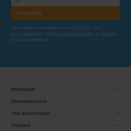
E-mailadres
Aanmelden
Dit formulier is beveiligd met reCAPTCHA - het
Privacybeleid
en de
Servicevoorwaarden
van
Google
zijn van toepassing.
Informatie
Klantenservice
Ons assortiment
Contact