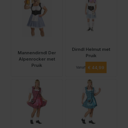
Dirndl Helmut met
Mannendirndl Der
Pruik
Alpenrocker met
Pruik
Vanaf
€ 44,99
Vanaf