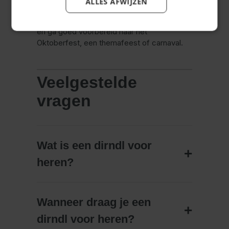
ALLES AFWIJZEN
Klaar om jouw outfit compleet te maken?
Kies jouw favoriete dirndl heren Oktoberfest
en ga goed voorbereid naar het
Oktoberfest, een themafeest of carnaval.
Veelgestelde
vragen
Wat is een dirndl voor
heren?
Wanneer draag je een
dirndl voor heren?