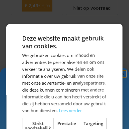
Normale prijs
Speciale prijs
€ 2,49
€ 2,99
Vanaf
Niet op voorraad
€ 1,99
Deze website maakt gebruik
6
producten
Toon
van cookies.
We gebruiken cookies om inhoud en
advertenties te personaliseren en om ons
Wanddecoratie
verkeer te analyseren. We delen ook
informatie over uw gebruik van onze site
Ontvang
5%
Oktoberfest:
met onze advertentie- en analysepartners,
KORTING!
sfeervol en
die deze kunnen combineren met andere
informatie die u aan hen heeft verstrekt of
opvallend
Schrijf je nu
in voor de nieuwsbrief en ontvang toegang
die zij hebben verzameld door uw gebruik
tot exclusieve kortingen!
van hun diensten.
Lees verder
Met
wanddecoratie Oktoberfest
geef je
Voor- en achternaam
jouw feestlocatie direct een herkenbare en
Strikt
Prestatie
Targeting
feestelijke uitstraling tijdens het Oktoberfest
noodzakelijk