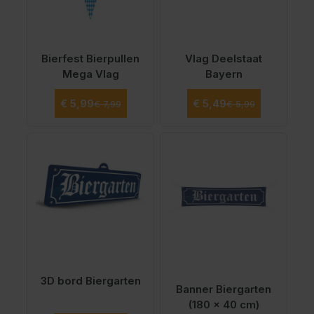
Bierfest Bierpullen
Vlag Deelstaat
Mega Vlag
Bayern
Normale prijs
Normale prijs
Speciale prijs
Speciale prijs
€ 5,99
€ 5,49
€ 7,99
€ 5,99
Vanaf
€ 4,99
3D bord Biergarten
Banner Biergarten
(180 x 40 cm)