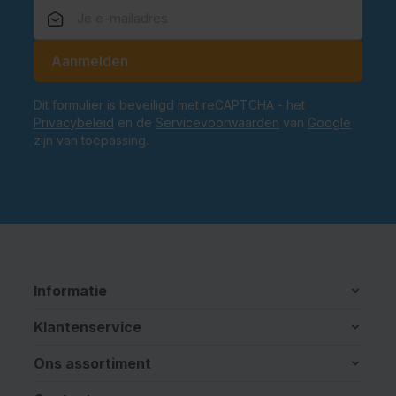
E-mailadres
Aanmelden
Dit formulier is beveiligd met reCAPTCHA - het
Privacybeleid
en de
Servicevoorwaarden
van
Google
zijn van toepassing.
Informatie
Klantenservice
Ons assortiment