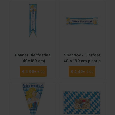
Banner Bierfestival
Spandoek Bierfest
(40x180 cm)
40 x 180 cm plastic
Normale prijs
Normale prijs
Speciale prijs
Speciale prijs
€ 4,99
€ 4,49
€ 5,99
€ 4,99
Vanaf
Vanaf
€ 3,99
€ 3,49