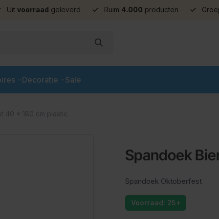
Uit
voorraad
geleverd
Ruim
4.000
producten
Groe
ires
Decoratie
Sale
t 40 x 180 cm plastic
Spandoek Bier
Spandoek Oktoberfest
Voorraad: 25+