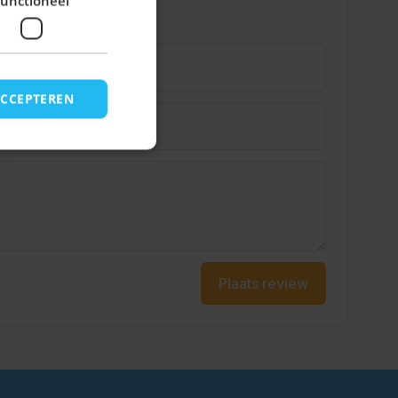
unctioneel
ACCEPTEREN
Plaats review