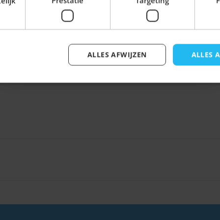
elijk
Prestatie
Targeting
F
ALLES AFWIJZEN
ALLES 
Inschrijven