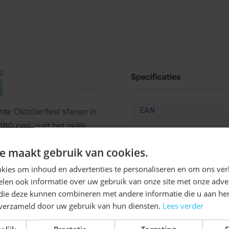
Specificaties
EAN
hte Oktoberfest sferen in
80 cm), valt het gelijk
SKU
 banner te combineren
Ontvang
5%
e maakt gebruik van cookies.
 Oktoberfest een groot
Kleur
KORTING!
kies om inhoud en advertenties te personaliseren en om ons ver
len ook informatie over uw gebruik van onze site met onze adver
Schrijf je nu
in voor de nieuwsbrief en ontvang toegang
 die deze kunnen combineren met andere informatie die u aan hen
tot exclusieve kortingen!
n verzameld door uw gebruik van hun diensten.
Lees verder
Voor- en achternaam