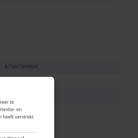
8714572614924
42-61492
blauw
keer te
tentie- en
 heeft verstrekt