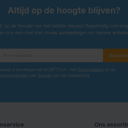
Altijd op de hoogte blijven?
ijf op de hoogte van het laatste nieuws! Regelmatig ontvang
an ons een mail met mooie aanbiedingen en nieuwe artikele
Aanmel
E-mailadres
ormulier is beveiligd met reCAPTCHA - het
Privacybeleid
en de
cevoorwaarden
van
Google
zijn van toepassing.
nservice
Ons assort