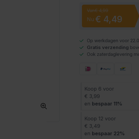
Van
€ 4,99
€ 4,49
Nu
Op werkdagen voor 22.0
Gratis verzending
bov
Ook zaterdaglevering mo
Koop 6 voor
€ 3,99
en
bespaar
11
%
Koop 12 voor
€ 3,49
en
bespaar
22
%