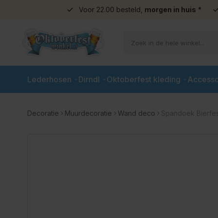
Voor 22.00 besteld,
morgen in huis
*
Ga naar de inhoud
Lederhosen
Dirndl
Oktoberfest kleding
Accesso
Decoratie
Muurdecoratie
Wand deco
Spandoek Bierfes