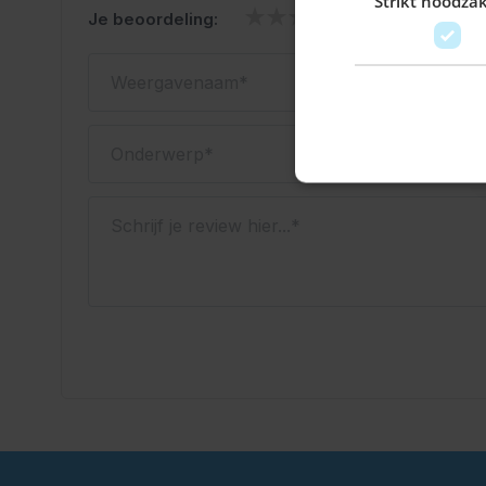
Strikt noodzak
Je beoordeling:
Weergavenaam
Onderwerp
Schrijf je review hier...