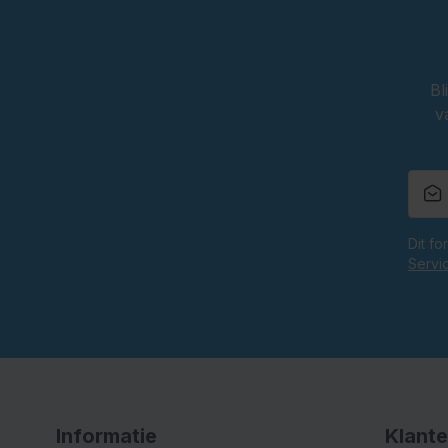
Bl
v
Dit f
Servi
Informatie
Klante