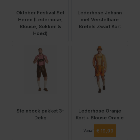
Oktober Festival Set
Lederhose Johann
Heren (Lederhose,
met Verstelbare
Blouse, Sokken &
Bretels Zwart Kort
Hoed)
Steinbock pakket 3-
Lederhose Oranje
Delig
Kort + Blouse Oranje
Aan
Vanaf
€ 93,97
€ 19,99
Vanaf