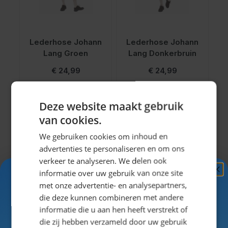
Lederhose Johann
Lederhose Johann
Lang Groen
Lang Donkerbruin
€ 24,99
€ 24,99
Deze website maakt gebruik
Pagina
van cookies.
1
2
3
4
5
U lees momenteel pagina
Pagina
Pagina
Pagina
Pagina
Pagina
We gebruiken cookies om inhoud en
advertenties te personaliseren en om ons
Producten
1
-
12
van
50
Toon
verkeer te analyseren. We delen ook
informatie over uw gebruik van onze site
Ontvang
5%
met onze advertentie- en analysepartners,
KORTING!
die deze kunnen combineren met andere
Goedkope
informatie die u aan hen heeft verstrekt of
Schrijf je nu
in voor de nieuwsbrief en ontvang toegang
die zij hebben verzameld door uw gebruik