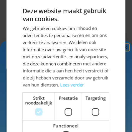
gaat van je uitstraling.
Deze website maakt gebruik
van cookies.
Combineer jouw outfit
We gebruiken cookies om inhoud en
Combineer jouw tas met een
dirndl
of een
advertenties te personaliseren en om ons
lederhose dames
. Maak jouw look
verkeer te analyseren. We delen ook
compleet met
Oktoberfest sieraden
en
informatie over uw gebruik van onze site
Oktoberfest accessoires
.
Ontvang
5%
met onze advertentie- en analysepartners,
KORTING!
die deze kunnen combineren met andere
Bestel eenvoudig jouw
informatie die u aan hen heeft verstrekt of
tas
Schrijf je nu
in voor de nieuwsbrief en ontvang toegang
die zij hebben verzameld door uw gebruik
tot exclusieve kortingen!
van hun diensten.
Lees verder
Klaar om jouw outfit compleet te maken?
Voor- en achternaam
Kies jouw favoriete Oktoberfest tas dames
Strikt
Prestatie
Targeting
en ga goed voorbereid naar het
noodzakelijk
Oktoberfest, een themafeest of carnaval.
Functioneel
Veelgestelde
Inschrijven