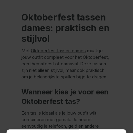
Oktoberfest tassen
dames: praktisch en
stijlvol
Met
Oktoberfest tassen dames
maak je
jouw outfit compleet voor het Oktoberfest,
een themafeest of carnaval. Deze tassen
zijn niet alleen stijlvol, maar ook praktisch
om je belangrijkste spullen bij je te dragen.
Wanneer kies je voor een
Oktoberfest tas?
Een tas is ideaal als je jouw outfit wilt
combineren met gemak. Je neemt
eenvoudig je telefoon, geld en andere
kleine items mee, zonder dat dit ten koste