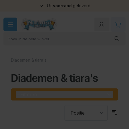
Uit
voorraad
geleverd
Ga naar de inhoud
Diademen & tiara's
Diademen & tiara's
Filteren