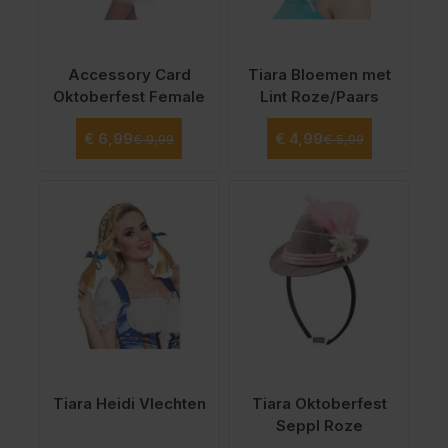
Accessory Card
Tiara Bloemen met
Oktoberfest Female
Lint Roze/Paars
Normale prijs
Normale prijs
Speciale prijs
Speciale prijs
€ 6,99
€ 4,99
€ 9,99
€ 5,99
Vanaf
€ 4,99
Tiara Heidi Vlechten
Tiara Oktoberfest
Seppl Roze