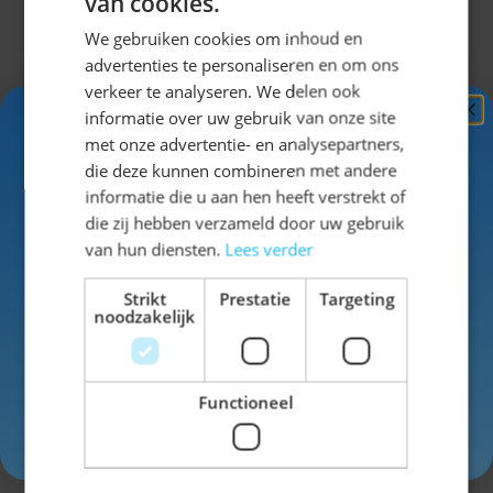
van cookies.
We gebruiken cookies om inhoud en
advertenties te personaliseren en om ons
verkeer te analyseren. We delen ook
informatie over uw gebruik van onze site
Ontvang
5%
met onze advertentie- en analysepartners,
KORTING!
die deze kunnen combineren met andere
informatie die u aan hen heeft verstrekt of
Schrijf je nu
in voor de nieuwsbrief en ontvang toegang
die zij hebben verzameld door uw gebruik
Tiara Oktoberfest Seppl Blauw
tot exclusieve kortingen!
van hun diensten.
Lees verder
Voor- en achternaam
Strikt
Prestatie
Targeting
€ 2,99
noodzakelijk
Functioneel
Inschrijven