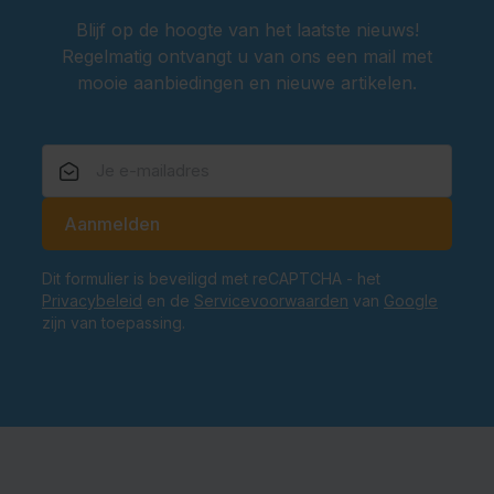
Blijf op de hoogte van het laatste nieuws!
Regelmatig ontvangt u van ons een mail met
mooie aanbiedingen en nieuwe artikelen.
E-mailadres
Aanmelden
Dit formulier is beveiligd met reCAPTCHA - het
Privacybeleid
en de
Servicevoorwaarden
van
Google
zijn van toepassing.