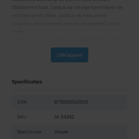
Oktoberfest look. Dankzij de stevige band blijven de
vlechten goed zitten, zodat je de hele avond
zorgeloos kunt feesten, dansen en genieten van de
sfeer.
Of je nu je haar kort, lang, stijl of krullend hebt, met
deze Oktoberfest vlechten creëer je in een paar
Uitklappen
seconden een echte Heidi look. Combineer de tiara
met een
dirndl jurk
en bijpassende
Oktoberfest
sieraden
voor een compleet Beiers kostuum dat
gegarandeerd opvalt!
Specificaties
De Tiara Heide Vlechten is ideaal voor dames die snel
en eenvoudig een feestelijke look willen creëren.
EAN
8712026542625
Comfortabel, herbruikbaar en onweerstaanbaar
charmant!
SKU
14-54262
Man/Vrouw
Vrouw