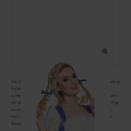
De Tiara Heide Vlechten is hét accessoire waarmee jij
moeiteloos de traditionele Oktoberfest uitstraling
creëert! Deze blonde vlechten met blauwe linten zijn
de ultieme finishing touch voor jouw dirndl outfit. Of je
nu een bierfeest, carnaval of themafeest bezoekt,
met deze haaraccessoire zie jij eruit als een echte
Beierse dame.