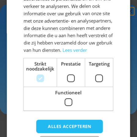
verkeer te analyseren. We delen ook
informatie over uw gebruik van onze site
Binnen deze categorie vind je zowel
Ontvang
5%
met onze advertentie- en analysepartners,
klassieke blouses als moderne tops. Denk
KORTING!
aan modellen met details zoals kant of
die deze kunnen combineren met andere
pofmouwen, maar ook aan luchtige
informatie die u aan hen heeft verstrekt of
varianten die prettig dragen tijdens langere
Schrijf je nu
in voor de nieuwsbrief en ontvang toegang
die zij hebben verzameld door uw gebruik
momenten.
tot exclusieve kortingen!
van hun diensten.
Lees verder
Voor- en achternaam
Welke blouse of top kies
Strikt
Prestatie
Targeting
noodzakelijk
je?
Ga je voor een traditionele uitstraling? Kies
dan voor een blouse. Liever iets
Functioneel
eenvoudigers? Dan is een top een
Inschrijven
comfortabele en praktische keuze.
Bestel eenvoudig jouw
ALLES ACCEPTEREN
blouse of top