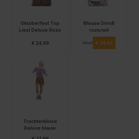
Oktoberfest Top
Blouse Dirndl
Liesl Deluxe Roze
roze/wit
Vanaf
€ 24,99
€ 24,99
Vanaf
Trachtenbluse
Deluxe blauw
€ 27,99