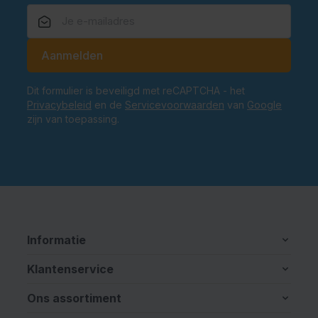
E-mailadres
Aanmelden
Dit formulier is beveiligd met reCAPTCHA - het
Privacybeleid
en de
Servicevoorwaarden
van
Google
zijn van toepassing.
Informatie
Klantenservice
Ons assortiment