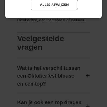
Klaar om jouw outfit compleet te maken?
ALLES AFWIJZEN
Kies jouw favoriete Oktoberfest blouses en
tops dames en ga goed voorbereid naar het
Oktoberfest, een themafeest of carnaval.
Veelgestelde
vragen
Wat is het verschil tussen
een Oktoberfest blouse
en een top?
Kan je ook een top dragen