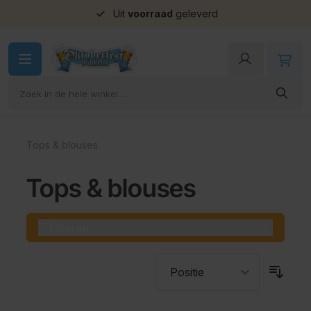
Uit
voorraad
geleverd
Ga naar de inhoud
Tops & blouses
Tops & blouses
Filteren