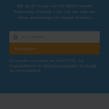
Blijf op de hoogte van het laatste nieuws!
Regelmatig ontvangt u van ons een mail met
mooie aanbiedingen en nieuwe artikelen.
E-mailadres
Aanmelden
Dit formulier is beveiligd met reCAPTCHA - het
Privacybeleid
en de
Servicevoorwaarden
van
Google
zijn van toepassing.