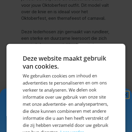
voor jouw Oktoberfest outfit. Dit model valt
over de knie en is ideaal voor het
Oktoberfest, een themafeest of carnaval.
Deze lederhosen zijn gemaakt van rundleer,
een sterke en duurzame leersoort die zich
naar je lichaam vormt. Hierdoor zit de
lederhose steeds comfortabeler en
Deze website maakt gebruik
behoudt deze zijn kwaliteit, ook bij intensief
gebruik. Rundleer zorgt daarnaast voor een
van cookies.
robuuste en verzorgde uitstraling.
We gebruiken cookies om inhoud en
advertenties te personaliseren en om ons
De modellen binnen deze categorie worden
verkeer te analyseren. We delen ook
geleverd met bretels. Bretels horen bij een
informatie over uw gebruik van onze site
lederhose en zorgen ervoor dat de broek
Ontvang
5%
goed blijft zitten tijdens het dragen.
met onze advertentie- en analysepartners,
KORTING!
die deze kunnen combineren met andere
Waarom kiezen voor een
informatie die u aan hen heeft verstrekt of
Schrijf je nu
in voor de nieuwsbrief en ontvang toegang
die zij hebben verzameld door uw gebruik
lange lederhose van
tot exclusieve kortingen!