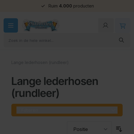
Groepskorting
Ga naar de inhoud
Lange lederhosen (rundleer)
Lange lederhosen
(rundleer)
Filteren