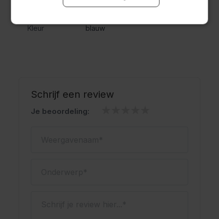
Man/Vrouw
Vrouw
klaar om te feesten in echte Oktoberfest sfeer.
Kleur
blauw
Schrijf een review
Je beoordeling:
Weergavenaam
Onderwerp
Schrijf je review hier...