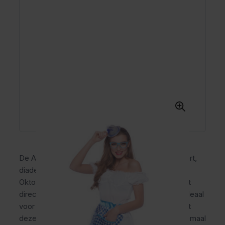
De Accessoire Set Oktoberfest Dames met schort,
diadeem en bril is de perfecte aanvulling op jouw
Oktoberfest outfit. Deze complete feestset zorgt
direct voor een gezellige Duitse uitstraling en is ideaal
voor Oktoberfest, carnaval en themafeesten. Met
deze accessoires maak je jouw Beierse look helemaal