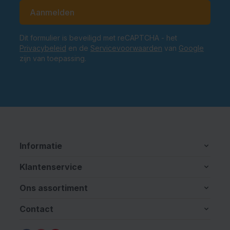
E-mailadres
Aanmelden
Dit formulier is beveiligd met reCAPTCHA - het
Privacybeleid
en de
Servicevoorwaarden
van
Google
zijn van toepassing.
Informatie
Klantenservice
Ons assortiment
Contact