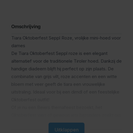
Omschrijving
Tiara Oktoberfest Seppl Roze, vrolijke mini-hoed voor
dames
De Tiara Oktoberfest Seppl roze is een elegant
alternatief voor de traditionele Tiroler hoed. Dankzij de
handige diadeem blijft hij perfect op zijn plaats. De
combinatie van grijs vilt, roze accenten en een witte
bloem met veer geeft de tiara een vrouwelijke
uitstraling. Ideaal voor bij een dirndl of een feestelijke
Oktoberfest outfit!
Of je nu een Beiers themafeest bezoekt, het
Oktoberfest viert of gewoon iets bijzonders zoekt om
je look compleet te maken, deze tiara is de finishing
Uitklappen
touch die jouw outfit laat opvallen. De subtiele maat