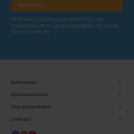
E-mailadres
Aanmelden
Dit formulier is beveiligd met reCAPTCHA - het
Privacybeleid
en de
Servicevoorwaarden
van
Google
zijn van toepassing.
Informatie
Klantenservice
Ons assortiment
Contact