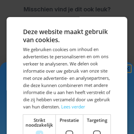
Misschien vind je dit ook leuk?
Navigeren door de elementen van de carrousel is mogel
Druk om carrousel over te slaan
Druk op om naar carrouselnavigatie te gaan
Deze website maakt gebruik
van cookies.
We gebruiken cookies om inhoud en
advertenties te personaliseren en om ons
verkeer te analyseren. We delen ook
informatie over uw gebruik van onze site
Ontvang
5%
met onze advertentie- en analysepartners,
KORTING!
die deze kunnen combineren met andere
informatie die u aan hen heeft verstrekt of
Schrijf je nu
in voor de nieuwsbrief en ontvang toegang
die zij hebben verzameld door uw gebruik
tot exclusieve kortingen!
van hun diensten.
Lees verder
Voor- en achternaam
Strikt
Prestatie
Targeting
noodzakelijk