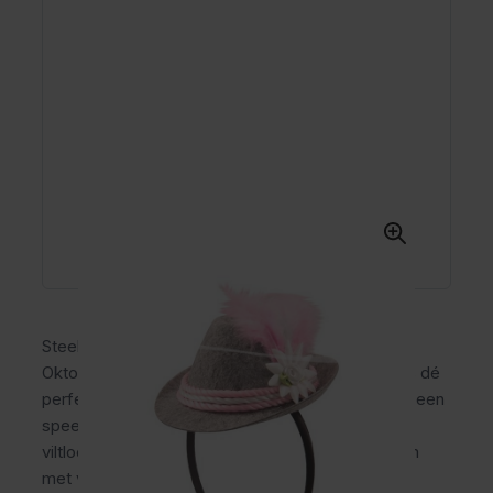
Steel de show op het Oktoberfest met de Tiara
Oktoberfest Seppl roze! Deze mini Tiroler hoed is dé
perfecte accessoire voor dames die houden van een
speelse én stijlvolle look. Met zijn zachte grijze
viltlook, roze details, sierlint en decoratieve bloem
met veer straal jij echte Oktoberfest vibes uit.