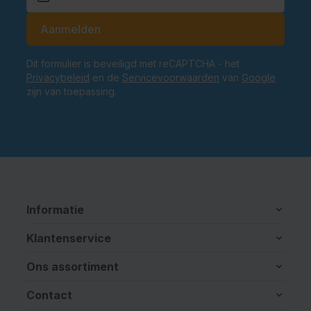
E-mailadres
Aanmelden
Dit formulier is beveiligd met reCAPTCHA - het
Privacybeleid
en de
Servicevoorwaarden
van
Google
zijn van toepassing.
Informatie
Klantenservice
Ons assortiment
Contact