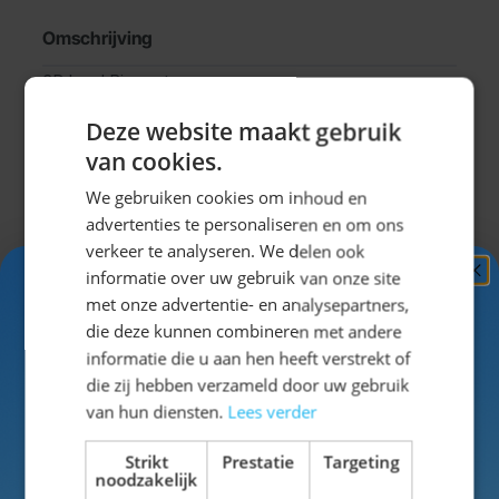
Omschrijving
3D bord Biergarten
Dit 3D bord zorgt ervoor dat jij de echte Oktoberfest sferen in
Deze website maakt gebruik
huis haalt!Door de grote van deze decoratie, valt het gelijk
van cookies.
goed op en kan het bier feestbeginnen. Door deze versiering
We gebruiken cookies om inhoud en
te combineren met andere leuke Oktoberfestdecoratie, wordt
advertenties te personaliseren en om ons
jou Oktoberfest Ã©Ã©n groot succes!
Klik hier
voor
verkeer te analyseren. We delen ook
meerOktoberfest decoratie!
informatie over uw gebruik van onze site
Ontvang
5%
met onze advertentie- en analysepartners,
KORTING!
die deze kunnen combineren met andere
Specificaties
informatie die u aan hen heeft verstrekt of
Schrijf je nu
in voor de nieuwsbrief en ontvang toegang
die zij hebben verzameld door uw gebruik
tot exclusieve kortingen!
van hun diensten.
Lees verder
EAN
8714572209502
Voor- en achternaam
Strikt
Prestatie
Targeting
SKU
42-20950
noodzakelijk