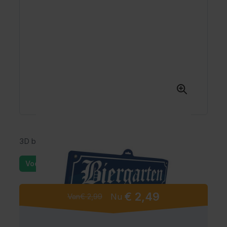
3D bord Biergarten
Voorraad: 25+
€ 2,49
Van
€ 2,99
Nu