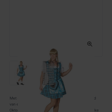
Met de Dirndl Franzl Heren Blauw ben jij verzekerd
van een hilarische en opvallende look tijdens het
Oktoberfest of een ander themafeest! Deze vrolijke