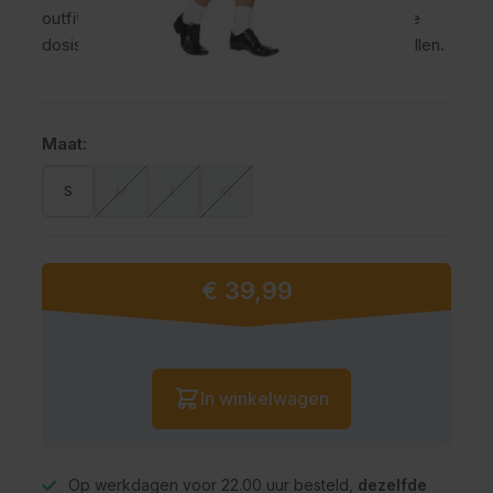
outfit is de keuze voor mannen die van een goede
dosis humor houden en niet bang zijn om op te vallen.
Maat:
S
M
L
XL
€ 39,99
Vanaf:
Aantal
In winkelwagen
Op werkdagen voor 22.00 uur besteld,
dezelfde