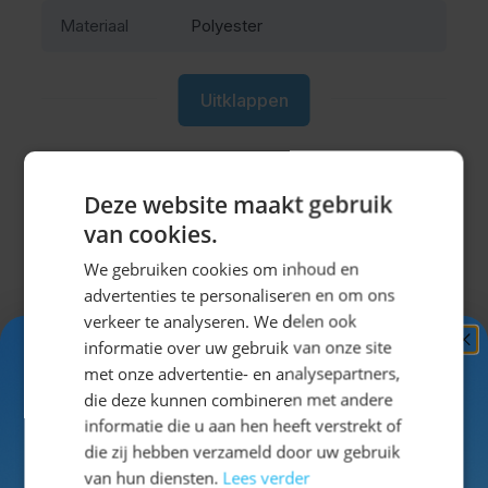
Materiaal
Polyester
Uitklappen
Deze website maakt gebruik
van cookies.
Misschien vind je dit ook leuk?
We gebruiken cookies om inhoud en
advertenties te personaliseren en om ons
Navigeren door de elementen van de carrousel is mogel
Druk om carrousel over te slaan
Druk op om naar carrouselnavigatie te gaan
verkeer te analyseren. We delen ook
informatie over uw gebruik van onze site
Ontvang
5%
met onze advertentie- en analysepartners,
KORTING!
die deze kunnen combineren met andere
informatie die u aan hen heeft verstrekt of
Schrijf je nu
in voor de nieuwsbrief en ontvang toegang
die zij hebben verzameld door uw gebruik
tot exclusieve kortingen!
van hun diensten.
Lees verder