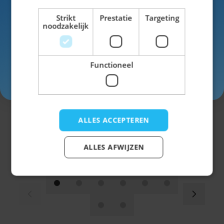
Voor- en achternaam
Strikt
Prestatie
Targeting
noodzakelijk
Functioneel
Inschrijven
Jagershoedje Tirol Grijs
ALLES ACCEPTEREN
€ 5,99
ALLES AFWIJZEN