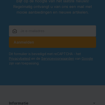
Blijf op de hoogte van het laatste nieuws!
Regelmatig ontvangt u van ons een mail met
mooie aanbiedingen en nieuwe artikelen.
E-mailadres
Aanmelden
Dit formulier is beveiligd met reCAPTCHA - het
Privacybeleid
en de
Servicevoorwaarden
van
Google
zijn van toepassing.
Informatie