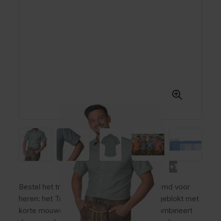
+1
Bestel het traditionele Oktoberfest overhemd voor
heren: het Trachtenhemd Leopold groen geblokt met
korte mouwen. Dit heren trachtenhemd combineert