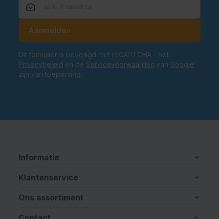
E-mailadres
Aanmelden
Dit formulier is beveiligd met reCAPTCHA - het
Privacybeleid
en de
Servicevoorwaarden
van
Google
zijn van toepassing.
Informatie
Klantenservice
Ons assortiment
Contact