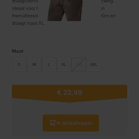
draagcomfort met een echte Beierse uitstraling.
Ideaal voor het Oktoberfest, bierfeesten en
themafeesten. Het model op de foto is 1,90m en
draagt maat XL.
Maat:
S
M
L
XL
2XL
3XL
€ 22,99
Vanaf:
Aantal
In winkelwagen