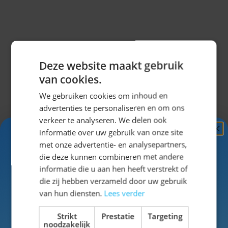
Deze website maakt gebruik
Misschien vind je dit ook leuk?
van cookies.
Navigeren door de elementen van de carrousel is mogel
Druk om carrousel over te slaan
Druk op om naar carrouselnavigatie te gaan
We gebruiken cookies om inhoud en
advertenties te personaliseren en om ons
verkeer te analyseren. We delen ook
informatie over uw gebruik van onze site
Ontvang
5%
met onze advertentie- en analysepartners,
KORTING!
die deze kunnen combineren met andere
informatie die u aan hen heeft verstrekt of
Schrijf je nu
in voor de nieuwsbrief en ontvang toegang
die zij hebben verzameld door uw gebruik
tot exclusieve kortingen!
van hun diensten.
Lees verder
Voor- en achternaam
Strikt
Prestatie
Targeting
noodzakelijk