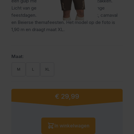
een gulp met knoopsluiting en praktische zakken.
Licht van gewicht, stevig en ideaal voor lange
feestdagen. Perfect voor het Oktoberfest, carnaval
en Beierse themafeesten. Het model op de foto is
1,90 m en draagt maat XL.
Maat:
M
L
XL
€ 29,99
Vanaf:
Aantal
In winkelwagen