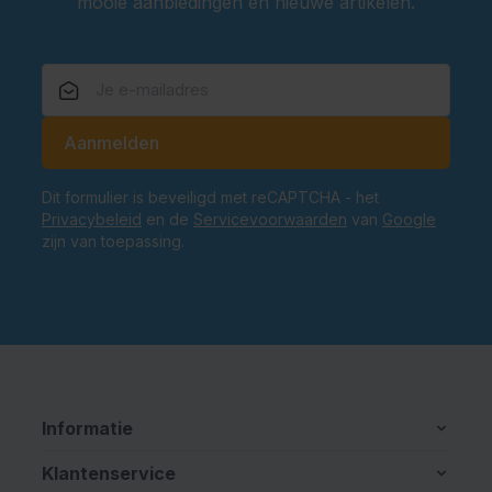
mooie aanbiedingen en nieuwe artikelen.
Scherp geprijsd.
E-mailadres
Aanmelden
Dit formulier is beveiligd met reCAPTCHA - het
Privacybeleid
en de
Servicevoorwaarden
van
Google
zijn van toepassing.
Informatie
Klantenservice