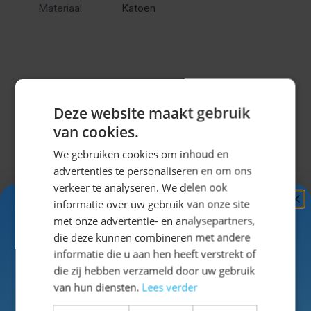
dragen
Materiaal
Katoen
Deze oktoberfest broek is gemaakt van katoen en
voelt daardoor licht en ademend aan. Tijdens het
lopen, dansen en zitten merk je dat de stof soepel
Misschien vind je dit ook leuk?
Deze website maakt gebruik
blijft en prettig draagt. Hierdoor blijf je comfortabel
van cookies.
tijdens drukke feesten en lange avonden.
Navigeren door de elementen van de carrousel is mogel
Druk om carrousel over te slaan
Druk op om naar carrouselnavigatie te gaan
De verstelbare bretels zorgen voor een stabiele
We gebruiken cookies om inhoud en
pasvorm en extra draagcomfort. Hierdoor blijft de
advertenties te personaliseren en om ons
broek goed op zijn plek zitten terwijl je vrij kunt
verkeer te analyseren. We delen ook
bewegen tijdens het feest.
informatie over uw gebruik van onze site
Ontvang
5%
met onze advertentie- en analysepartners,
Traditionele details voor een
KORTING!
die deze kunnen combineren met andere
complete Oktoberfest look
informatie die u aan hen heeft verstrekt of
Schrijf je nu
in voor de nieuwsbrief en ontvang toegang
die zij hebben verzameld door uw gebruik
tot exclusieve kortingen!
van hun diensten.
Lees verder
De Lederhose Alpenclassic is afgewerkt met
Voor- en achternaam