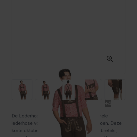
+4
De Lederhose Alpenclassic is een traditionele
lederhose voor heren van comfortabel katoen. Deze
korte oktoberfest broek heeft verstelbare bretels,