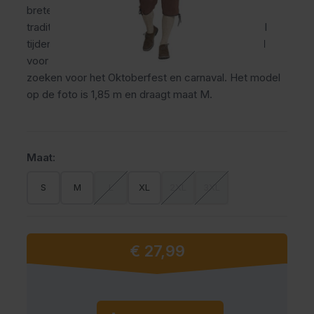
bretels, gulp en praktische broekzakken. Deze
traditionele oktoberfest broek draagt comfortabel
tijdens lange feestdagen en themafeesten. Ideaal
voor mannen die een verzorgde Tiroler uitstraling
zoeken voor het Oktoberfest en carnaval. Het model
op de foto is 1,85 m en draagt maat M.
Maat:
S
M
L
XL
2XL
3XL
€ 27,99
Vanaf:
Aantal