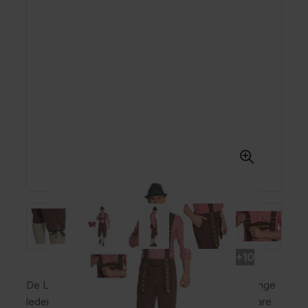
+10
De Lederhose Johann Lang Donkerbruin is een lange
lederhose voor heren van polyester met verstelbare