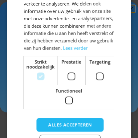
verkeer te analyseren. We delen ook
De Lederhose Johann Lang Donkerbruin is een
informatie over uw gebruik van onze site
populaire keuze voor mannen die tijdens het
Ontvang
5%
met onze advertentie- en analysepartners,
Oktoberfest een traditionele uitstraling willen
KORTING!
die deze kunnen combineren met andere
combineren met draagcomfort. De donkerbruine kleur
informatie die u aan hen heeft verstrekt of
geeft deze lederhose een klassieke Beierse look die
Schrijf je nu
in voor de nieuwsbrief en ontvang toegang
die zij hebben verzameld door uw gebruik
eenvoudig te combineren is met verschillende
tot exclusieve kortingen!
van hun diensten.
Lees verder
Oktoberfest accessoires en blouses. Dankzij het
Voor- en achternaam
lange model draag je deze broek ook comfortabel
Uitklappen
Strikt
Prestatie
Targeting
noodzakelijk
tijdens koelere dagen en avonden.
Wat is de Lederhose Johann
Specificaties
Lang Donkerbruin
Functioneel
Inschrijven
SKU
1179731C
Dit is een lange lederhose voor heren van polyester
met verstelbare bretels, een gulp en praktische
Man/Vrouw
Man
ALLES ACCEPTEREN
broekzakken.
Wasbaar
nee