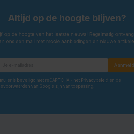
Altijd op de hoogte blijven?
ijf op de hoogte van het laatste nieuws! Regelmatig ontvang
an ons een mail met mooie aanbiedingen en nieuwe artikele
Aanmel
E-mailadres
ormulier is beveiligd met reCAPTCHA - het
Privacybeleid
en de
cevoorwaarden
van
Google
zijn van toepassing.