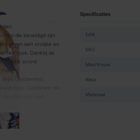
Specificaties
inten
EAN
chten die bevestigd zijn
den geven een vrolijke en
SKU
oberfest look. Dankzij de
je de hele avond
Man/Vrouw
sfeer.
et deze Oktoberfest
Kleur
 Heidi look. Combineer de
Materiaal
 sieraden
voor een
nel en eenvoudig een
uikbaar en