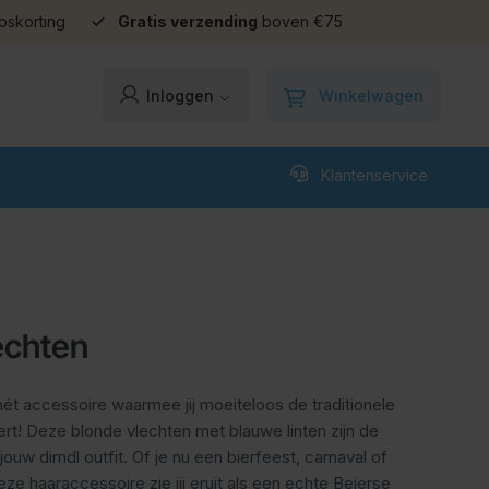
pskorting
Gratis verzending
boven €75
Winkelwagen
Inloggen
Klantenservice
echten
hét accessoire waarmee jij moeiteloos de traditionele
ert! Deze blonde vlechten met blauwe linten zijn de
jouw dirndl outfit. Of je nu een bierfeest, carnaval of
e haaraccessoire zie jij eruit als een echte Beierse