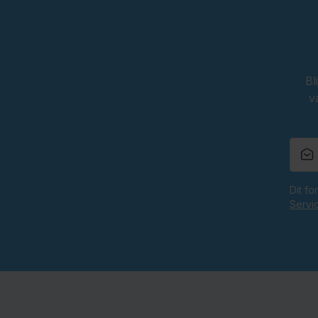
Bl
v
Dit f
Servi