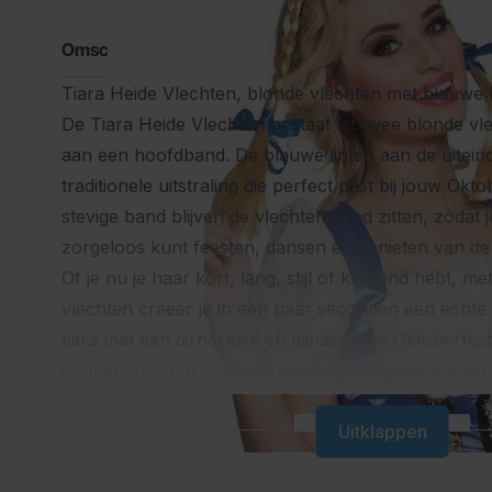
Omschrijving
Tiara Heide Vlechten, blonde vlechten met blauwe l
De Tiara Heide Vlechten bestaat uit twee blonde vle
aan een hoofdband. De blauwe linten aan de uitein
traditionele uitstraling die perfect past bij jouw Okt
stevige band blijven de vlechten goed zitten, zodat 
zorgeloos kunt feesten, dansen en genieten van de 
Of je nu je haar kort, lang, stijl of krullend hebt, m
vlechten creëer je in een paar seconden een echte
tiara met een
dirndl jurk
en bijpassende
Oktoberfest
compleet Beiers kostuum dat gegarandeerd opvalt!
De Tiara Heide Vlechten is ideaal voor dames die s
feestelijke look willen creëren. Comfortabel, herbr
Uitklappen
onweerstaanbaar charmant!