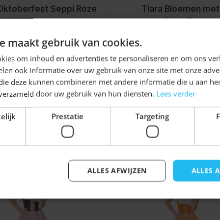
 Oktoberfest Seppl Roze
Tiara Bloemen met 
Roze/Paars
Normale p
Speciale prijs
Niet op voorraad
€ 4,99
Ontvang
5%
e maakt gebruik van cookies.
€ 5,99
KORTING!
kies om inhoud en advertenties te personaliseren en om ons ver
len ook informatie over uw gebruik van onze site met onze adver
Schrijf je nu
in voor de nieuwsbrief en ontvang toegang
 die deze kunnen combineren met andere informatie die u aan hen
tot exclusieve kortingen!
n verzameld door uw gebruik van hun diensten.
Lees verder
Voor- en achternaam
elijk
Prestatie
Targeting
F
jk iets voor u zijn!
elijk met de tabtoets. U kunt de carrousel overslaan of di
ALLES AFWIJZEN
ALLES 
Inschrijven