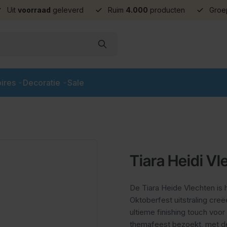
Uit
voorraad
geleverd
Ruim
4.000
producten
Groe
ires
Decoratie
Sale
Tiara Heidi Vl
De Tiara Heide Vlechten is 
Oktoberfest uitstraling creë
ultieme finishing touch voor 
themafeest bezoekt, met dez