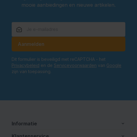
mooie aanbiedingen en nieuwe artikelen.
E-mailadres
Aanmelden
Dit formulier is beveiligd met reCAPTCHA - het
Privacybeleid
en de
Servicevoorwaarden
van
Google
zijn van toepassing.
Informatie
Klantenservice