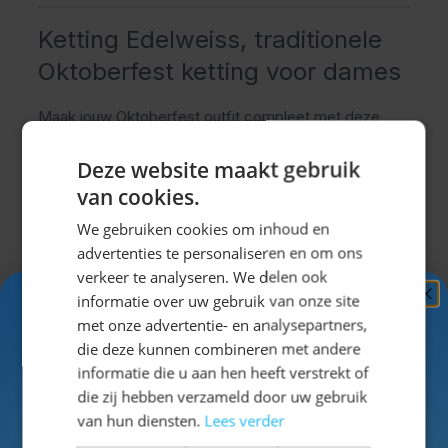
Ketting Edelweiss, traditionele
Oktoberfest ketting voor dames
Maak jouw Oktoberfest outfit compleet met deze
prachtige Ketting Edelweiss. De ketting is voorzien
Deze website maakt gebruik
van stijlvolle parels en traditionele hangers, waaronder
van cookies.
hartjes en de bekende edelweiss-bloem. Dit
iconische symbool uit de Alpen en Beierse cultuur
We gebruiken cookies om inhoud en
maakt de ketting een perfecte accessoire voor
advertenties te personaliseren en om ons
Oktoberfest en andere Duitse feestgelegenheden.
verkeer te analyseren. We delen ook
Dankzij het elegante ontwerp combineer je deze
informatie over uw gebruik van onze site
Ontvang
5%
met onze advertentie- en analysepartners,
Oktoberfest ketting moeiteloos met een
dirndl
,
Uitklappen
KORTING!
die deze kunnen combineren met andere
lederhose
of
Oktoberfest blouse
. De verfijnde details
informatie die u aan hen heeft verstrekt of
zorgen voor een stijlvolle en authentieke uitstraling
Schrijf je nu
in voor de nieuwsbrief en ontvang toegang
die zij hebben verzameld door uw gebruik
waarmee je gegarandeerd opvalt tijdens ieder
tot exclusieve kortingen!
Specificaties
van hun diensten.
Lees verder
bierfeest of thema-evenement.