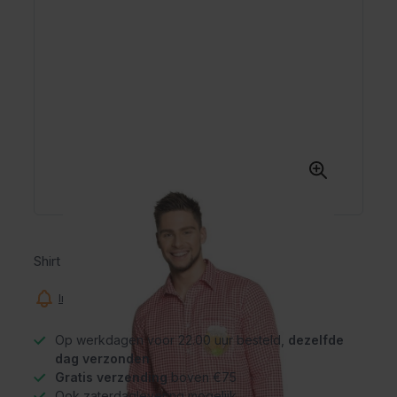
Shirt Oktoberfest rood/wit
Informeer mij wanneer dit product op voorraad is
Op werkdagen voor 22.00 uur besteld,
dezelfde
dag verzonden
Gratis verzending
boven €75
Ook zaterdaglevering mogelijk