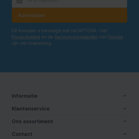
E-mailadres
Aanmelden
Dit formulier is beveiligd met reCAPTCHA - het
Privacybeleid
en de
Servicevoorwaarden
van
Google
zijn van toepassing.
Informatie
Klantenservice
Ons assortiment
Contact