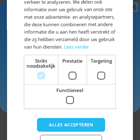
verkeer te analyseren. We delen ook
informatie over uw gebruik van onze site
Kleur
rood
Ontvang
5%
met onze advertentie- en analysepartners,
KORTING!
die deze kunnen combineren met andere
Materiaal
Polyester
informatie die u aan hen heeft verstrekt of
Schrijf je nu
in voor de nieuwsbrief en ontvang toegang
die zij hebben verzameld door uw gebruik
tot exclusieve kortingen!
van hun diensten.
Lees verder
Voor- en achternaam
Strikt
Prestatie
Targeting
noodzakelijk
Schrijf een review
Je beoordeling:
Functioneel
Weergavenaam
Inschrijven
Onderwerp
ALLES ACCEPTEREN
Schrijf je review hier...