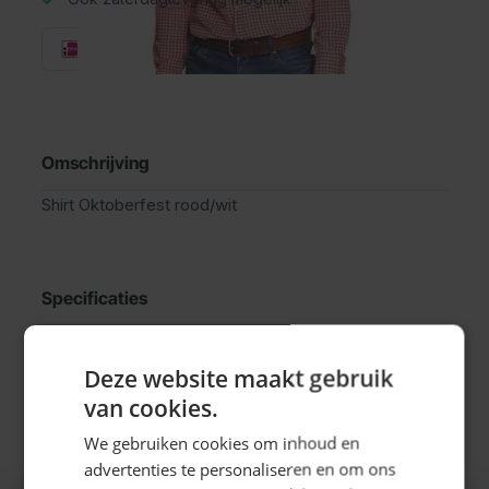
Omschrijving
Shirt Oktoberfest rood/wit
Specificaties
EAN
8712026542687
Deze website maakt gebruik
van cookies.
SKU
14-54268
We gebruiken cookies om inhoud en
advertenties te personaliseren en om ons
Man/Vrouw
Man