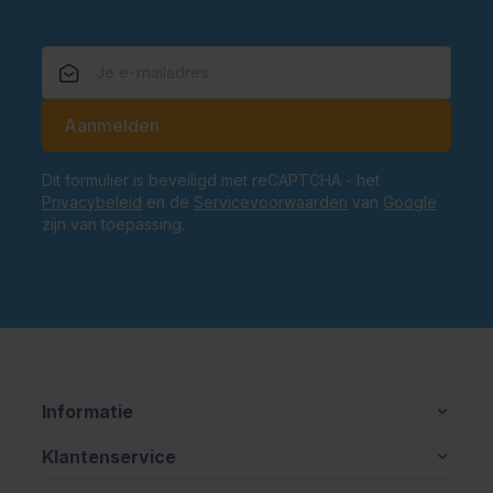
E-mailadres
Aanmelden
Dit formulier is beveiligd met reCAPTCHA - het
Privacybeleid
en de
Servicevoorwaarden
van
Google
zijn van toepassing.
Informatie
Klantenservice