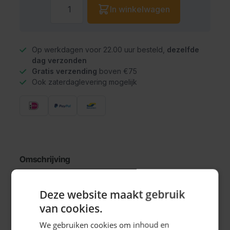
Aantal
In winkelwagen
Op werkdagen voor 22.00 uur besteld,
dezelfde
dag verzonden
Gratis verzending
boven €75
Ook zaterdaglevering mogelijk
Omschrijving
St. Papieren treklampion blauw (16 cm)
Deze website maakt gebruik
van cookies.
Specificaties
We gebruiken cookies om inhoud en