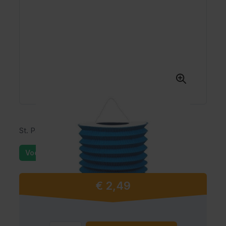
St. Papieren treklampion blauw (16 cm)
Voorraad: 25+
€ 2,49