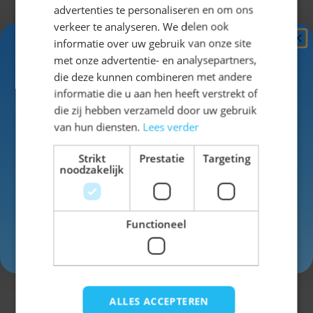
advertenties te personaliseren en om ons
verkeer te analyseren. We delen ook
EAN
8717477758885
informatie over uw gebruik van onze site
Ontvang
5%
met onze advertentie- en analysepartners,
SKU
14-75888
KORTING!
die deze kunnen combineren met andere
informatie die u aan hen heeft verstrekt of
Kleur
blauw
Schrijf je nu
in voor de nieuwsbrief en ontvang toegang
die zij hebben verzameld door uw gebruik
tot exclusieve kortingen!
van hun diensten.
Lees verder
Voor- en achternaam
Strikt
Prestatie
Targeting
noodzakelijk
Schrijf een review
Je beoordeling:
Functioneel
Inschrijven
Weergavenaam
Onderwerp
ALLES ACCEPTEREN