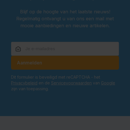
De productinformatie vermeldt geen bretels of riem.
Controleer daarom altijd de specificaties van het
Blijf op de hoogte van het laatste nieuws!
product voordat je bestelt.
Regelmatig ontvangt u van ons een mail met
mooie aanbiedingen en nieuwe artikelen.
Kenmerken
Traditionele lederhose voor heren
Comfortabele pasvorm
E-mailadres
Geschikt voor het Oktoberfest
Aanmelden
Ideaal voor themafeesten en carnaval
Beschikbaar in maat M/L
Dit formulier is beveiligd met reCAPTCHA - het
Klassieke Tiroler uitstraling
Privacybeleid
en de
Servicevoorwaarden
van
Google
Oktoberfestwinkel.nl jouw specialist in lederhosen.
zijn van toepassing.
Snel geleverd.
Scherp geprijsd.