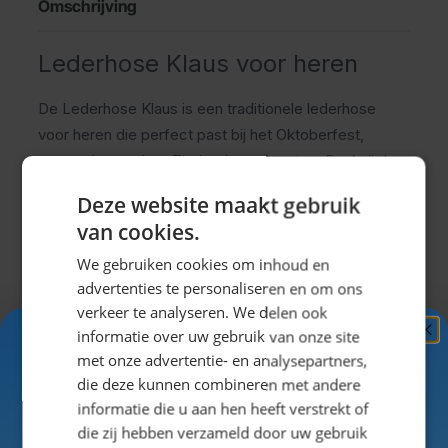
Omschrijving
Lederhose Klaus voor heren
De Lederhose Klaus is een traditionele lederhose
voor heren die perfect past bij het Oktoberfest,
carnaval en andere Tiroler themafeesten. Dankzij de
klassieke uitstraling creëer je eenvoudig een
Deze website maakt gebruik
complete Oktoberfest outfit die comfortabel draagt
van cookies.
tijdens lange feestdagen.
We gebruiken cookies om inhoud en
Comfortabel tijdens het dragen
advertenties te personaliseren en om ons
verkeer te analyseren. We delen ook
Een goede lederhose moet niet alleen mooi ogen,
informatie over uw gebruik van onze site
Ontvang
5%
Uitklappen
maar ook prettig zitten tijdens het lopen, staan en
met onze advertentie- en analysepartners,
KORTING!
feesten. De Lederhose Klaus heeft een comfortabele
die deze kunnen combineren met andere
pasvorm waardoor je vrij kunt bewegen tijdens
informatie die u aan hen heeft verstrekt of
Schrijf je nu
in voor de nieuwsbrief en ontvang toegang
die zij hebben verzameld door uw gebruik
festivals, evenementen en feestavonden.
Specificaties
tot exclusieve kortingen!