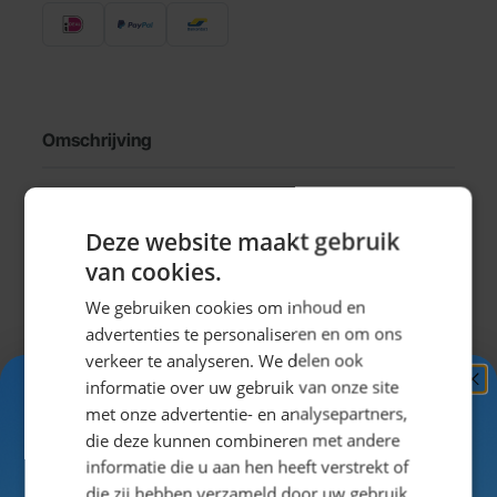
Omschrijving
Dirndl Gabrielle
Deze website maakt gebruik
Dirndl of tiroler jurkje nodig? Dirndl Gabrielle is
van cookies.
samengesteld om garant te staan voor een
We gebruiken cookies om inhoud en
supergezellig Oktoberfeestje!
advertenties te personaliseren en om ons
Dirndl jurkje voor het Oktoberfest
verkeer te analyseren. We delen ook
De dirndl is het meestgedragen tiroler jurkje op het
informatie over uw gebruik van onze site
Oktoberfest in München. Speciaal voor de
Ontvang
5%
met onze advertentie- en analysepartners,
Nederlandse Oktoberfesten en Apres-ski feestjes
KORTING!
die deze kunnen combineren met andere
hebben wij de dirndl Gabrielle samengesteld. Dit
informatie die u aan hen heeft verstrekt of
tiroler jurkje is van een uitstekende prijs/kwaliteit en
Schrijf je nu
in voor de nieuwsbrief en ontvang toegang
die zij hebben verzameld door uw gebruik