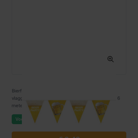
Bierfeest Vlaggenlijn XL - 6 meter. Inhoud: 1
vlaggenlijn. Kleur: Meerkleurig. Deze vlaggenlijn is 6
meter lang. Het artikel is gemaakt van plastic.
Voorraad: 25+