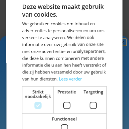
vlaggenlijn. Kleur: Meerkleurig. Deze vlaggenlijn is 6
Deze website maakt gebruik
meter lang. Het artikel is gemaakt van plastic.
van cookies.
We gebruiken cookies om inhoud en
advertenties te personaliseren en om ons
Specificaties
verkeer te analyseren. We delen ook
informatie over uw gebruik van onze site
Ontvang
5%
met onze advertentie- en analysepartners,
EAN
8714572053976
KORTING!
die deze kunnen combineren met andere
informatie die u aan hen heeft verstrekt of
SKU
42-05397
Schrijf je nu
in voor de nieuwsbrief en ontvang toegang
die zij hebben verzameld door uw gebruik
tot exclusieve kortingen!
van hun diensten.
Lees verder
Kleur
geel
Voor- en achternaam
Strikt
Prestatie
Targeting
Materiaal
Plastic
noodzakelijk
Functioneel
Inschrijven