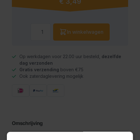
€ 3,49
Aantal
In winkelwagen
Op werkdagen voor 22.00 uur besteld,
dezelfde
dag verzonden
Gratis verzending
boven €75
Ook zaterdaglevering mogelijk
Omschrijving
Bierfeest Vlaggenlijn XL - 6 meter. Inhoud: 1