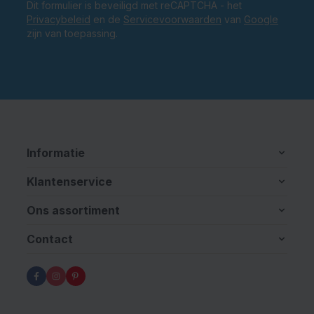
Dit formulier is beveiligd met reCAPTCHA - het
Privacybeleid
en de
Servicevoorwaarden
van
Google
zijn van toepassing.
Informatie
Klantenservice
Ons assortiment
Contact