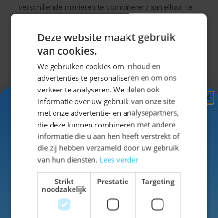
verschillende manieren te combineren/ aan elkaar te
knopen zijn is er van alles mogelijk! Stoelen versieren,
tafels versieren, het plafond opvullen, de schutting
Deze website maakt gebruik
bekleden of zelfs een mooie Oktoberfest boog
van cookies.
maken! De ballonnen passen perfect bij het overige
We gebruiken cookies om inhoud en
assortiment.
Klik hier
om het overige assortiment te
advertenties te personaliseren en om ons
bekijken!
verkeer te analyseren. We delen ook
informatie over uw gebruik van onze site
Ontvang
5%
Specificaties
met onze advertentie- en analysepartners,
KORTING!
die deze kunnen combineren met andere
informatie die u aan hen heeft verstrekt of
EAN
8714572081740
Schrijf je nu
in voor de nieuwsbrief en ontvang toegang
die zij hebben verzameld door uw gebruik
tot exclusieve kortingen!
van hun diensten.
Lees verder
SKU
42-08174
Voor- en achternaam
Strikt
Prestatie
Targeting
noodzakelijk
Kleur
blauw
Materiaal
latex