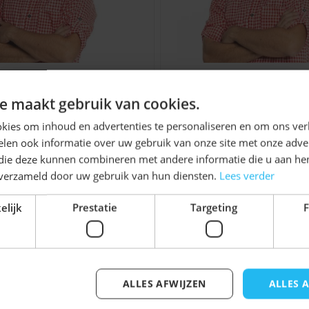
Ontvang
5%
e maakt gebruik van cookies.
rshoedje Tirol Bayern
Jagershoedje Tirol 
KORTING!
kies om inhoud en advertenties te personaliseren en om ons ver
€ 5,99
€ 7,99
len ook informatie over uw gebruik van onze site met onze adver
Schrijf je nu
in voor de nieuwsbrief en ontvang toegang
 die deze kunnen combineren met andere informatie die u aan hen
tot exclusieve kortingen!
n verzameld door uw gebruik van hun diensten.
Lees verder
Voor- en achternaam
elijk
Prestatie
Targeting
F
jk iets voor u zijn!
ALLES AFWIJZEN
ALLES 
Inschrijven
elijk met de tabtoets. U kunt de carrousel overslaan of di