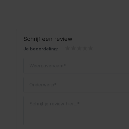
Schrijf een review
Je beoordeling:
Weergavenaam
Onderwerp
Schrijf je review hier...