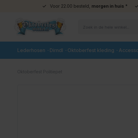
Voor 22.00 besteld,
morgen in huis
*
Ga naar de inhoud
Lederhosen
Dirndl
Oktoberfest kleding
Accesso
Oktoberfest Politiepet