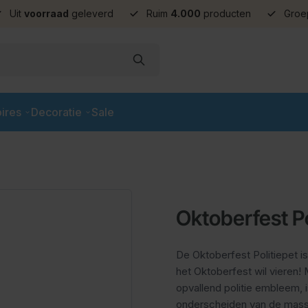
Uit
voorraad
geleverd
Ruim
4.000
producten
Groe
ires
Decoratie
Sale
Oktoberfest Po
De Oktoberfest Politiepet is
het Oktoberfest wil vieren!
opvallend politie embleem, i
onderscheiden van de massa