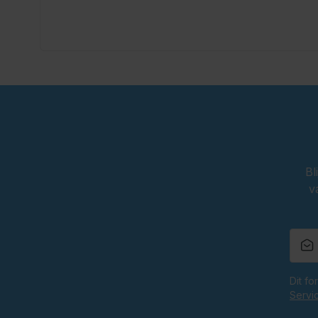
Bl
v
Dit f
Servi