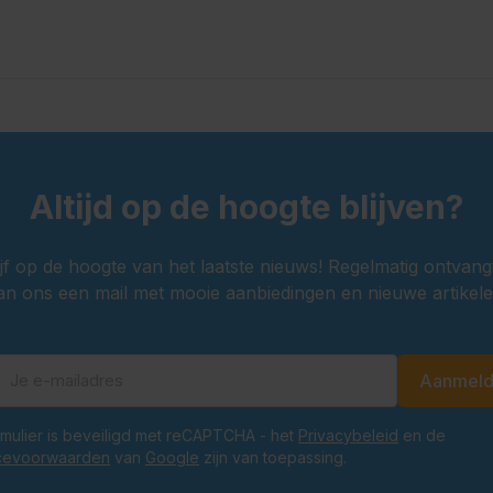
Altijd op de hoogte blijven?
ijf op de hoogte van het laatste nieuws! Regelmatig ontvang
an ons een mail met mooie aanbiedingen en nieuwe artikele
Aanmel
E-mailadres
ormulier is beveiligd met reCAPTCHA - het
Privacybeleid
en de
cevoorwaarden
van
Google
zijn van toepassing.