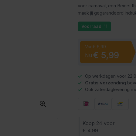
voor carnaval, een Beiers 
maak jij gegarandeerd indru
Voorraad: 11
Van
€ 6,99
€ 5,99
Nu
Op werkdagen voor 22.0
Gratis verzending
bov
Ook zaterdaglevering mo
Koop 24 voor
€ 4,99