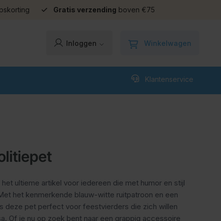
pskorting
Gratis verzending
boven €75
Winkelwagen
Inloggen
Klantenservice
litiepet
 het ultieme artikel voor iedereen die met humor en stijl
 Met het kenmerkende blauw-witte ruitpatroon en een
s deze pet perfect voor feestvierders die zich willen
. Of je nu op zoek bent naar een grappig accessoire