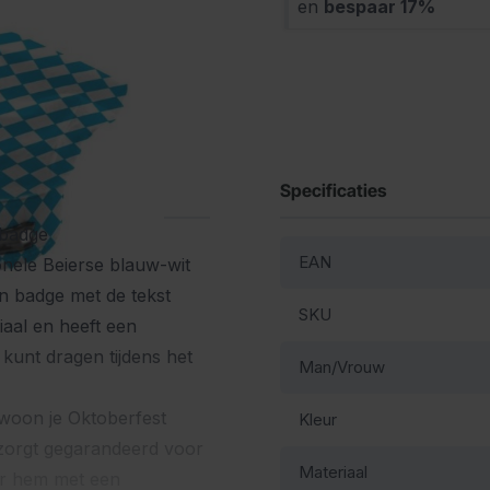
en
bespaar
17
%
Specificaties
 badge
EAN
ionele Beierse blauw-wit
n badge met de tekst
SKU
iaal en heeft een
kunt dragen tijdens het
Man/Vrouw
gewoon je Oktoberfest
Kleur
t zorgt gegarandeerd voor
Materiaal
er hem met een