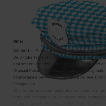
Omschrijving
Oktoberfest Politiepet, blauw-witte Beierse pet met
De Oktoberfest Politiepet is uitgevoerd in het tradit
patroon en voorzien van een glanzende klep en ee
“Special Police”. De pet is gemaakt van stevig mater
comfortabele pasvorm, zodat jij hem de hele avond 
feestgedruis.
Of je nu de rol van de feestpolitie op je neemt of 
outfit een grappige twist wilt geven, deze politiepe
lachende gezichten en een vrolijke sfeer. Combine