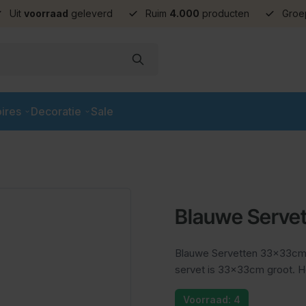
Uit
voorraad
geleverd
Ruim
4.000
producten
Groe
ires
Decoratie
Sale
Blauwe Serve
Blauwe Servetten 33x33cm - 
servet is 33x33cm groot. He
Voorraad: 4