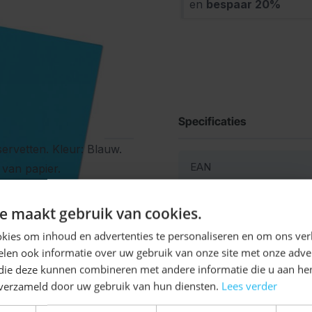
en
bespaar
20
%
Specificaties
ervetten. Kleur: Blauw.
EAN
 van papier.
SKU
Ontvang
5%
e maakt gebruik van cookies.
KORTING!
Kleur
kies om inhoud en advertenties te personaliseren en om ons ver
len ook informatie over uw gebruik van onze site met onze adver
Schrijf je nu
in voor de nieuwsbrief en ontvang toegang
 die deze kunnen combineren met andere informatie die u aan hen
tot exclusieve kortingen!
n verzameld door uw gebruik van hun diensten.
Lees verder
Voor- en achternaam