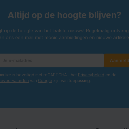
Altijd op de hoogte blijven?
ijf op de hoogte van het laatste nieuws! Regelmatig ontvang
an ons een mail met mooie aanbiedingen en nieuwe artikele
Aanmel
E-mailadres
ormulier is beveiligd met reCAPTCHA - het
Privacybeleid
en de
cevoorwaarden
van
Google
zijn van toepassing.