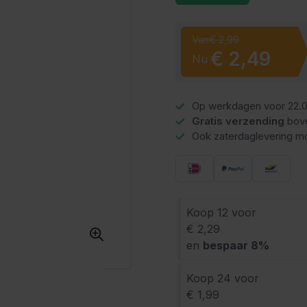
Van
€ 2,99
€ 2,49
Nu
Op werkdagen voor 22.0
Gratis verzending
bov
Ook zaterdaglevering mo
Koop 12 voor
€ 2,29
en
bespaar
8
%
Koop 24 voor
€ 1,99