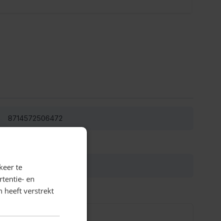
8714572506472
42-50647
blauw
keer te
tentie- en
 heeft verstrekt