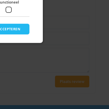
unctioneel
ACCEPTEREN
Plaats review