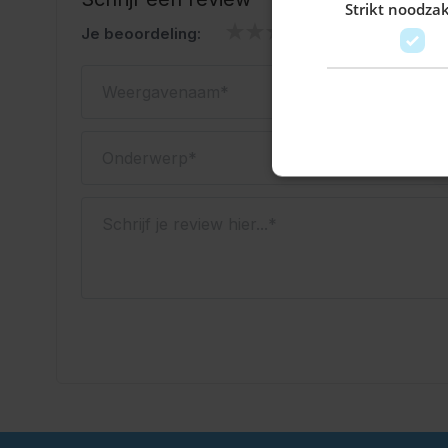
Strikt noodzak
Je beoordeling:
Weergavenaam
Onderwerp
Schrijf je review hier...