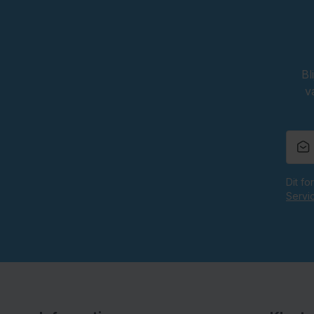
Bl
v
Dit f
Servi