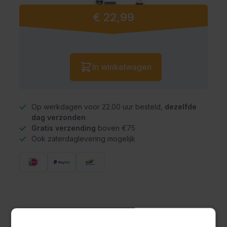
€ 22,99
Vanaf:
Aantal
In winkelwagen
Op werkdagen voor 22.00 uur besteld,
dezelfde
dag verzonden
Gratis verzending
boven €75
Ook zaterdaglevering mogelijk
Omschrijving