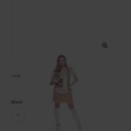
Lederhose-rokje Thalia
Maat:
L