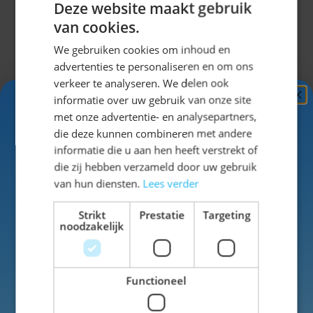
Deze website maakt gebruik
Lederhose-rokje Thalia
van cookies.
We gebruiken cookies om inhoud en
advertenties te personaliseren en om ons
Specificaties
verkeer te analyseren. We delen ook
informatie over uw gebruik van onze site
Ontvang
5%
SKU
42-63396C
met onze advertentie- en analysepartners,
KORTING!
die deze kunnen combineren met andere
Man/Vrouw
Vrouw
informatie die u aan hen heeft verstrekt of
Schrijf je nu
in voor de nieuwsbrief en ontvang toegang
die zij hebben verzameld door uw gebruik
tot exclusieve kortingen!
Wasbaar
nee
van hun diensten.
Lees verder
Voor- en achternaam
Strikt
Prestatie
Targeting
Kleur
bruin
noodzakelijk
Functioneel
Inschrijven
Schrijf een review