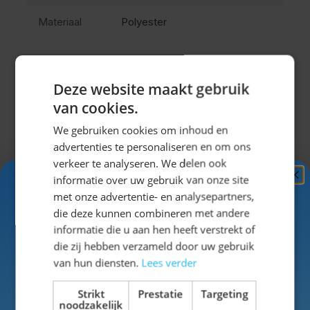
aan op de huid. Je merkt tijdens het lopen, staan en
Materiaal
Polyester
dansen dat de stof soepel blijft en niet zwaar wordt.
De vaste bretels zorgen voor een stabiele pasvorm
zodat je zorgeloos kunt bewegen.
Deze website maakt gebruik
Het trachtenhemd heeft een ruimvallende pasvorm
die zorgt voor extra comfort. Hierdoor blijft de outfit
van cookies.
Misschien vind je dit ook leuk?
prettig zitten, ook tijdens lange dagen zoals
We gebruiken cookies om inhoud en
Koningsdag of een festival.
advertenties te personaliseren en om ons
Navigeren door de elementen van de carrousel is mogel
Druk om carrousel over te slaan
Druk op om naar carrouselnavigatie te gaan
verkeer te analyseren. We delen ook
Traditionele uitstraling met
informatie over uw gebruik van onze site
Ontvang
5%
moderne eenvoud
met onze advertentie- en analysepartners,
KORTING!
die deze kunnen combineren met andere
informatie die u aan hen heeft verstrekt of
De broek is afgewerkt met traditionele details zoals
Schrijf je nu
in voor de nieuwsbrief en ontvang toegang
die zij hebben verzameld door uw gebruik
tot exclusieve kortingen!
borduursels, een gulp en praktische zakken. Dit geeft
van hun diensten.
Lees verder
je de uitstraling van een klassieke tiroler broek heren,
Voor- en achternaam
Strikt
Prestatie
Targeting
maar met het gemak van onderhoudsvriendelijk
noodzakelijk