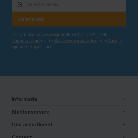
E-mailadres
Aanmelden
Dit formulier is beveiligd met reCAPTCHA - het
Privacybeleid
en de
Servicevoorwaarden
van
Google
zijn van toepassing.
Informatie
Klantenservice
Ons assortiment
Contact