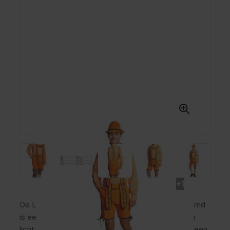
+1
De Lederhose Oranje Kort met Oranje Trachtenhemd
is een complete oktoberfest outfit voor heren van
licht en comfortabel polyester. De set bestaat uit een