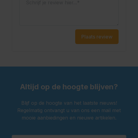
Voorzien van vaste bretels
Met gulp en broekzakken
Geschikt voor het Oktoberfest en oranje feesten
Oktoberfestwinkel.nl jouw specialist in lederhosen.
Plaats review
Snel geleverd.
Scherp geprijsd.
Altijd op de hoogte blijven?
Blijf op de hoogte van het laatste nieuws!
Regelmatig ontvangt u van ons een mail met
mooie aanbiedingen en nieuwe artikelen.