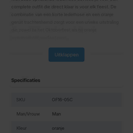
complete outfit die direct klaar is voor elk feest. De
combinatie van een korte lederhose en een oranje
geruit trachtenhemd zorgt voor een unieke uitstraling
die zowel bij het Oktoberfest als bij oranje
evenementen perfect past.
Wat is deze lederhose set
Uitklappen
Dit is een complete Oktoberfest outfit voor heren met
een korte lederhose van polyester en een bijpassend
Specificaties
oranje geruit hemd.
Comfortabel tijdens lange
SKU
OF16-05C
feestdagen
Man/Vrouw
Man
Kleur
oranje
De lederhose is gemaakt van polyester en voelt licht