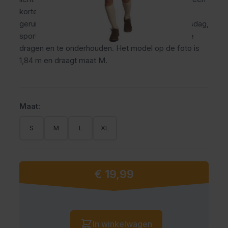
korte lederhose met vaste bretels en een oranje
geruit hemd. Ideaal voor het Oktoberfest, Koningsdag,
sportevenementen en themafeesten. Makkelijk te
dragen en te onderhouden. Het model op de foto is
1,84 m en draagt maat M.
Maat:
S
M
L
XL
€ 19,99
Vanaf:
Aantal
In winkelwagen