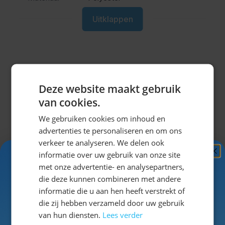
Uitklappen
Misschien vind je dit ook leuk?
Deze website maakt gebruik
van cookies.
Navigeren door de elementen van de carrousel is mogel
Druk om carrousel over te slaan
Druk op om naar carrouselnavigatie te gaan
We gebruiken cookies om inhoud en
advertenties te personaliseren en om ons
verkeer te analyseren. We delen ook
informatie over uw gebruik van onze site
Ontvang
5%
met onze advertentie- en analysepartners,
KORTING!
die deze kunnen combineren met andere
informatie die u aan hen heeft verstrekt of
Schrijf je nu
in voor de nieuwsbrief en ontvang toegang
die zij hebben verzameld door uw gebruik
tot exclusieve kortingen!
van hun diensten.
Lees verder