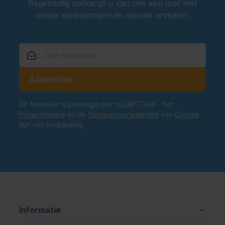
Regelmatig ontvangt u van ons een mail met
mooie aanbiedingen en nieuwe artikelen.
E-mailadres
Aanmelden
Dit formulier is beveiligd met reCAPTCHA - het
Privacybeleid
en de
Servicevoorwaarden
van
Google
zijn van toepassing.
Informatie