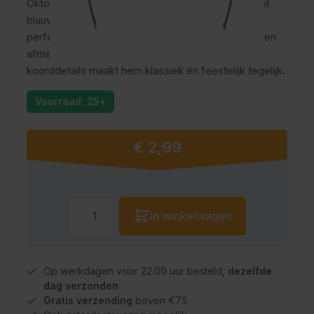
Oktoberfest outfit met de Tiara Oktoberfest Seppl
blauw! Deze leuke minihoed op diadeem is hét
perfecte accessoire voor dames die hun look willen
afmaken. De grijze viltlook met blauw-witte
koorddetails maakt hem klassiek én feestelijk tegelijk.
Voorraad: 25+
€ 2,99
Aantal
In winkelwagen
Op werkdagen voor 22.00 uur besteld,
dezelfde
dag verzonden
Gratis verzending
boven €75