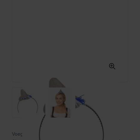
Voeg een speelse Beierse twist toe aan je