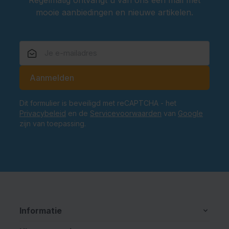
mooie aanbiedingen en nieuwe artikelen.
E-mailadres
Aanmelden
Dit formulier is beveiligd met reCAPTCHA - het
Privacybeleid
en de
Servicevoorwaarden
van
Google
zijn van toepassing.
Informatie