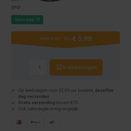
gegarandeerd indruk.
Voorraad: 11
€ 5,99
Van
€ 6,99
Nu
Aantal
In winkelwagen
Op werkdagen voor 22.00 uur besteld,
dezelfde
dag verzonden
Gratis verzending
boven €75
Ook zaterdaglevering mogelijk