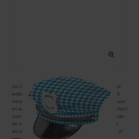
De Oktoberfest Politiepet is het ultieme artikel voor
iedereen die met humor en stijl het Oktoberfest wil
vieren! Met het kenmerkende blauw-witte ruitpatroon
en een opvallend politie embleem, is deze pet perfect
voor feestvierders die zich willen onderscheiden van
de massa. Of je nu op zoek bent naar een grappig
accessoire voor carnaval, een Beiers themafeest of
een verkleedavond: met deze politiepet maak jij