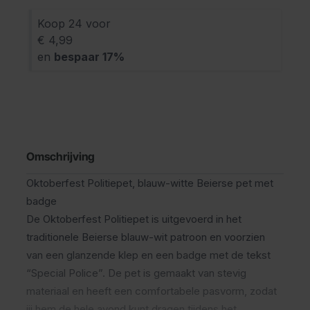
Koop 24 voor
€ 4,99
en
bespaar
17
%
Omschrijving
Oktoberfest Politiepet, blauw-witte Beierse pet met
badge
De Oktoberfest Politiepet is uitgevoerd in het
traditionele Beierse blauw-wit patroon en voorzien
van een glanzende klep en een badge met de tekst
“Special Police”. De pet is gemaakt van stevig
materiaal en heeft een comfortabele pasvorm, zodat
jij hem de hele avond kunt dragen tijdens het