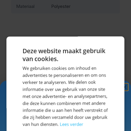
Materiaal
Polyester
Misschien vind je dit ook leuk?
Deze website maakt gebruik
van cookies.
Navigeren door de elementen van de carrousel is mogel
Druk om carrousel over te slaan
Druk op om naar carrouselnavigatie te gaan
We gebruiken cookies om inhoud en
advertenties te personaliseren en om ons
verkeer te analyseren. We delen ook
informatie over uw gebruik van onze site
Ontvang
5%
met onze advertentie- en analysepartners,
KORTING!
die deze kunnen combineren met andere
informatie die u aan hen heeft verstrekt of
Schrijf je nu
in voor de nieuwsbrief en ontvang toegang
die zij hebben verzameld door uw gebruik
tot exclusieve kortingen!
van hun diensten.
Lees verder