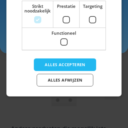
Voor- en achternaam
Strikt
Prestatie
Targeting
noodzakelijk
Functioneel
Inschrijven
Oktoberfest Bierhoed
ALLES ACCEPTEREN
Niet op voorraad
ALLES AFWIJZEN