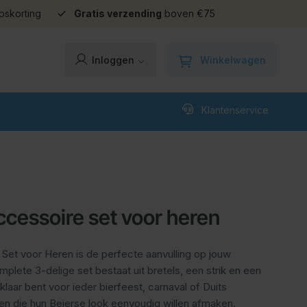
pskorting
Gratis verzending
boven €75
Winkelwagen
Inloggen
Klantenservice
ccessoire set voor heren
Set voor Heren is de perfecte aanvulling op jouw
plete 3-delige set bestaat uit bretels, een strik en een
klaar bent voor ieder bierfeest, carnaval of Duits
en die hun Beierse look eenvoudig willen afmaken.