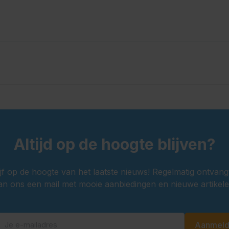
Altijd op de hoogte blijven?
ijf op de hoogte van het laatste nieuws! Regelmatig ontvang
an ons een mail met mooie aanbiedingen en nieuwe artikele
Aanmel