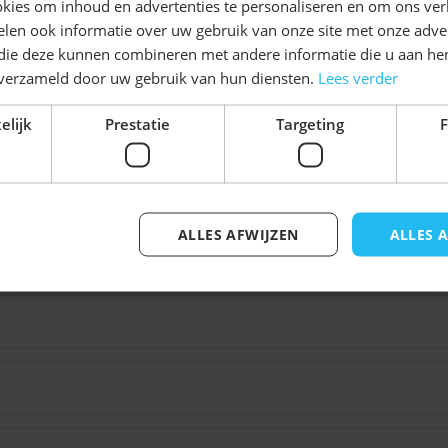
KORTING!
kies om inhoud en advertenties te personaliseren en om ons ver
len ook informatie over uw gebruik van onze site met onze adver
Beierse uitstraling en
Schrijf je nu
in voor de nieuwsbrief en ontvang toegang
 die deze kunnen combineren met andere informatie die u aan hen
sende strik voegt een
tot exclusieve kortingen!
n verzameld door uw gebruik van hun diensten.
Lees verder
n speelse en opvallende
Voor- en achternaam
 eenvoudig een complete
elijk
Prestatie
Targeting
F
es hoeft aan te schaffen.
toberfest blouse
of
e nu een Oktoberfest
t, met deze 3-delige
ALLES AFWIJZEN
ALLES 
Inschrijven
d vol gezelligheid, muziek