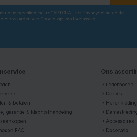
E-mailadres
ormulier is beveiligd met reCAPTCHA - het
Privacybeleid
en de
cevoorwaarden
van
Google
zijn van toepassing.
nservice
Ons assort
nden
Lederhosen
rneren
Dirndls
len & betalen
Herenkleding
e, garantie & klachtafhandeling
Dameskledin
psaankopen
Accessoires
hosen FAQ
Decoratie