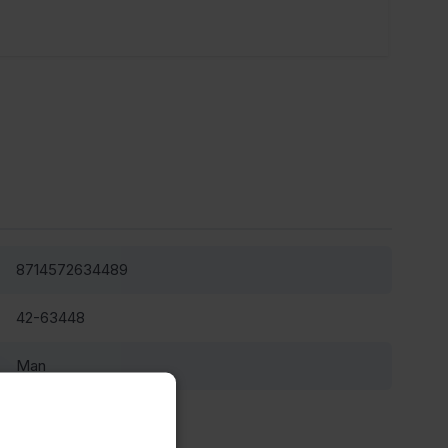
8714572634489
42-63448
Man
blauw