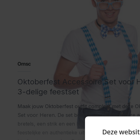
Omschrijving
Oktoberfest Accessoire Set voor 
3-delige feestset
Maak jouw Oktoberfest outfit compleet met deze O
Set voor Heren. De set bestaat uit drie onmisbare 
bretels, een strik en een bril. Samen zorgen deze 
Deze websit
feestelijke en authentieke uitstraling die perfect past