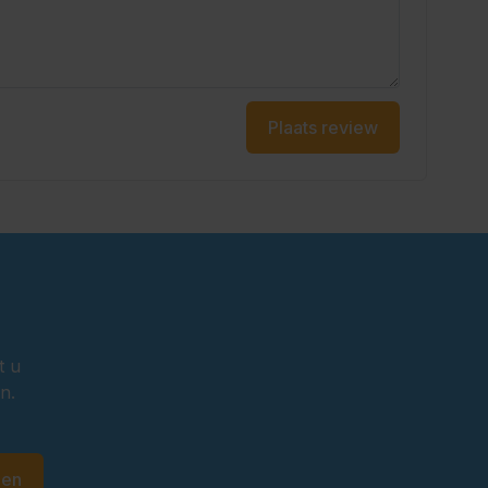
Plaats review
t u
n.
den