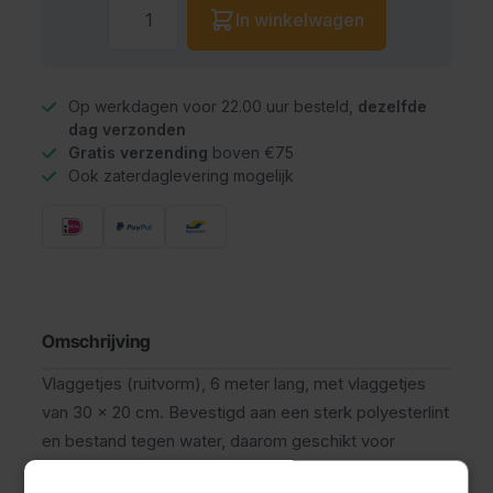
Aantal
In winkelwagen
Op werkdagen voor 22.00 uur besteld,
dezelfde
dag verzonden
Gratis verzending
boven €75
Ook zaterdaglevering mogelijk
Omschrijving
Vlaggetjes (ruitvorm), 6 meter lang, met vlaggetjes
van 30 x 20 cm. Bevestigd aan een sterk polyesterlint
en bestand tegen water, daarom geschikt voor
buitengebruik. Vlaggenlijn Biertjuh is uitermate