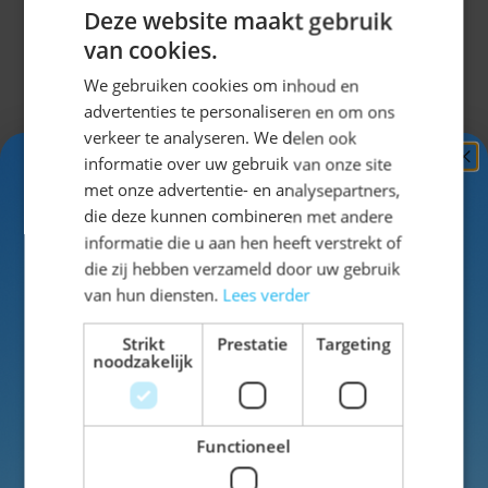
geschikt als Partydecoratie tijdens een Tiroler/
Deze website maakt gebruik
oktoberfest. Voor meer partydeco
klik hier
!
van cookies.
We gebruiken cookies om inhoud en
advertenties te personaliseren en om ons
Specificaties
verkeer te analyseren. We delen ook
informatie over uw gebruik van onze site
Ontvang
5%
met onze advertentie- en analysepartners,
EAN
8712026542007
KORTING!
die deze kunnen combineren met andere
informatie die u aan hen heeft verstrekt of
SKU
14-54200
Schrijf je nu
in voor de nieuwsbrief en ontvang toegang
die zij hebben verzameld door uw gebruik
tot exclusieve kortingen!
van hun diensten.
Lees verder
Kleur
blauw
Voor- en achternaam
Strikt
Prestatie
Targeting
Materiaal
Plastic
noodzakelijk
Functioneel
Inschrijven