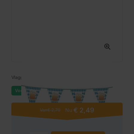
Vlaggenlijn Biertjuh (6m)
Voorraad: 25+
€ 2,49
Van
€ 2,79
Nu