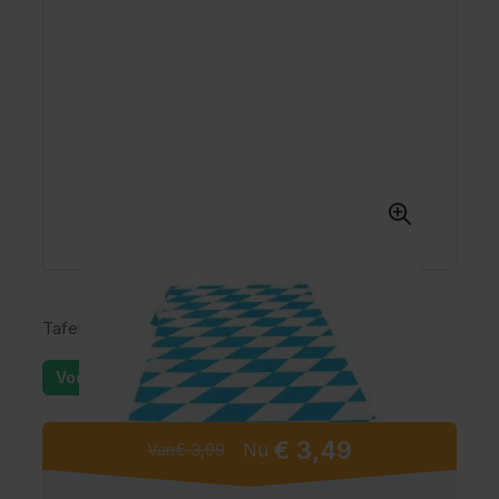
Tafelkleed Oktoberfest (130x180 cm)
Voorraad: 25+
€ 3,49
Van
€ 3,99
Nu