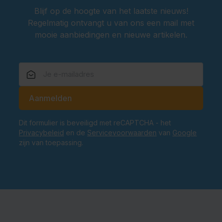
Blijf op de hoogte van het laatste nieuws!
Regelmatig ontvangt u van ons een mail met
mooie aanbiedingen en nieuwe artikelen.
E-mailadres
Aanmelden
Dit formulier is beveiligd met reCAPTCHA - het
Privacybeleid
en de
Servicevoorwaarden
van
Google
zijn van toepassing.