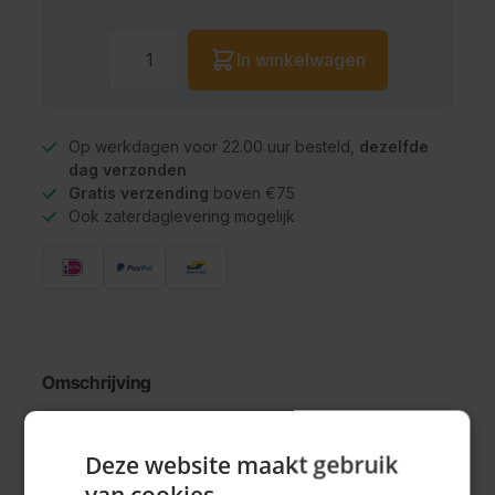
Aantal
In winkelwagen
Op werkdagen voor 22.00 uur besteld,
dezelfde
dag verzonden
Gratis verzending
boven €75
Ook zaterdaglevering mogelijk
Omschrijving
Tafelkleed Oktoberfest (130x180 cm)
Deze website maakt gebruik
van cookies.