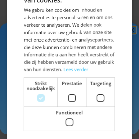
Specificaties
We gebruiken cookies om inhoud en
advertenties te personaliseren en om ons
verkeer te analyseren. We delen ook
EAN
8712026542564
informatie over uw gebruik van onze site
Ontvang
5%
met onze advertentie- en analysepartners,
SKU
14-54256
KORTING!
die deze kunnen combineren met andere
informatie die u aan hen heeft verstrekt of
Kleur
blauw
Schrijf je nu
in voor de nieuwsbrief en ontvang toegang
die zij hebben verzameld door uw gebruik
tot exclusieve kortingen!
van hun diensten.
Lees verder
Materiaal
papier
Voor- en achternaam
Strikt
Prestatie
Targeting
noodzakelijk
Functioneel
Schrijf een review
Inschrijven
Je beoordeling:
Weergavenaam