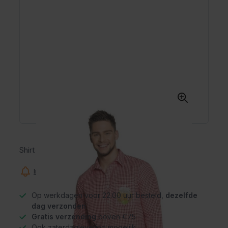
Shirt Oktoberfest rood/wit
Informeer mij wanneer dit product op voorraad is
Op werkdagen voor 22.00 uur besteld,
dezelfde
dag verzonden
Gratis verzending
boven €75
Ook zaterdaglevering mogelijk