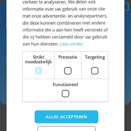
verkeer te analyseren. We delen ook
informatie over uw gebruik van onze site
Kleur
rood
Ontvang
5%
met onze advertentie- en analysepartners,
KORTING!
die deze kunnen combineren met andere
Materiaal
Polyester
informatie die u aan hen heeft verstrekt of
Schrijf je nu
in voor de nieuwsbrief en ontvang toegang
die zij hebben verzameld door uw gebruik
tot exclusieve kortingen!
van hun diensten.
Lees verder
Voor- en achternaam
Strikt
Prestatie
Targeting
noodzakelijk
Schrijf een review
Je beoordeling:
Functioneel
Weergavenaam
Inschrijven
Onderwerp
ALLES ACCEPTEREN
Schrijf je review hier...