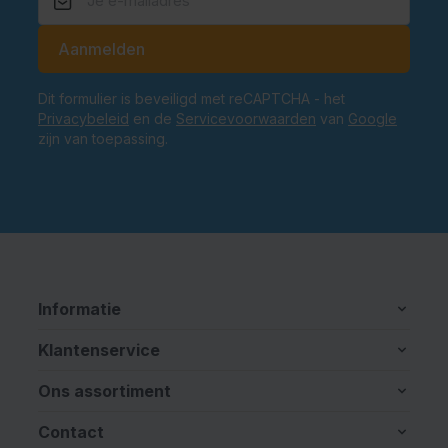
E-mailadres
Aanmelden
Dit formulier is beveiligd met reCAPTCHA - het
Privacybeleid
en de
Servicevoorwaarden
van
Google
zijn van toepassing.
Informatie
Klantenservice
Ons assortiment
Contact