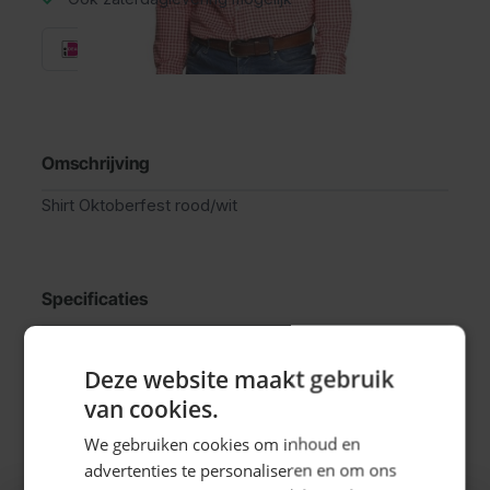
Omschrijving
Shirt Oktoberfest rood/wit
Specificaties
EAN
8712026542687
Deze website maakt gebruik
van cookies.
SKU
14-54268
We gebruiken cookies om inhoud en
advertenties te personaliseren en om ons
Man/Vrouw
Man