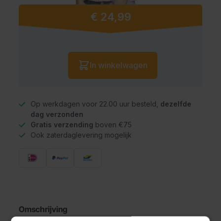
€ 24,99
Vanaf:
Aantal
In winkelwagen
Op werkdagen voor 22.00 uur besteld,
dezelfde
dag verzonden
Gratis verzending
boven €75
Ook zaterdaglevering mogelijk
Omschrijving