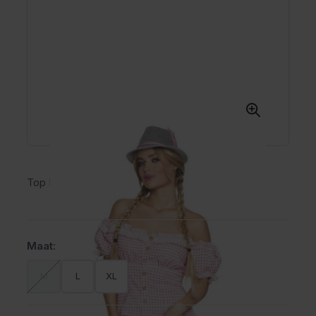
Top Dirndl roze/wit
Maat:
M
L
XL