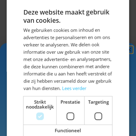
Top Dirndl roze/wit. Deze top maakt uw outfit voor
Deze website maakt gebruik
het Oktoberfeest helemaal compleet. De roze/wit
van cookies.
gekleurde blokjes zorgen voor een echt Oktoberfest
effect. Ook een leuk bijpassend hoedje?
Klik dan
We gebruiken cookies om inhoud en
hier!
En kies een leuke uit!
advertenties te personaliseren en om ons
verkeer te analyseren. We delen ook
informatie over uw gebruik van onze site
Ontvang
5%
met onze advertentie- en analysepartners,
Specificaties
KORTING!
die deze kunnen combineren met andere
informatie die u aan hen heeft verstrekt of
Schrijf je nu
in voor de nieuwsbrief en ontvang toegang
die zij hebben verzameld door uw gebruik
SKU
14-54273C
tot exclusieve kortingen!
van hun diensten.
Lees verder
Man/Vrouw
Vrouw
Voor- en achternaam
Strikt
Prestatie
Targeting
noodzakelijk
Kleur
roze
Functioneel