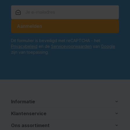
E-mailadres
Aanmelden
Dit formulier is beveiligd met reCAPTCHA - het
Privacybeleid
en de
Servicevoorwaarden
van
Google
zijn van toepassing.
Informatie
Klantenservice
Ons assortiment