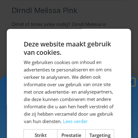
Dirndl Melissa Pink
Dirndl of tiroler jurkje nodig? Dirndl Melissa is
samengesteld om garant te staan voor een
supergezellig Oktoberfeestje!
Deze website maakt gebruik
Dirndl jurkje voor het Oktoberfest
van cookies.
De dirndl is het meestgedragen tiroler jurkje op het
We gebruiken cookies om inhoud en
Oktoberfest in München. Speciaal voor de
advertenties te personaliseren en om ons
Nederlandse Oktoberfesten en Apres-ski feestjes
verkeer te analyseren. We delen ook
hebben wij de dirndl Melissa samengesteld. Dit tiroler
informatie over uw gebruik van onze site
Ontvang
5%
jurkje is van een uitstekende prijs/kwaliteit en
met onze advertentie- en analysepartners,
weerstaat menig feestje.
KORTING!
die deze kunnen combineren met andere
Uitklappen
Kenmerken Dirndl Melissa Pink
informatie die u aan hen heeft verstrekt of
Dirndl Melissa valt in de categorie korte dirndls en valt
Schrijf je nu
in voor de nieuwsbrief en ontvang toegang
die zij hebben verzameld door uw gebruik
tot exclusieve kortingen!
net boven of net op de knie. Het jurkje bestaat uit een
van hun diensten.
Lees verder
Specificaties
roze hoofdkleur met witte accenten. Leuk detail zijn
Voor- en achternaam
Strikt
Prestatie
Targeting
de witte horizontale strepen op de rand van de jurk.