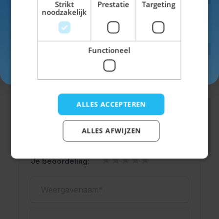
Strikt
Prestatie
Targeting
noodzakelijk
SKU
25_12119
Functioneel
Man/Vrouw
Vrouw
Inschrijven
Kleur
groen
ALLES ACCEPTEREN
ALLES AFWIJZEN
Schrijf een review
Je beoordeling:
Weergavenaam
Onderwerp