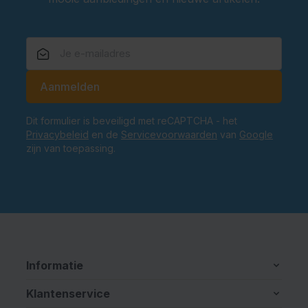
E-mailadres
Aanmelden
Dit formulier is beveiligd met reCAPTCHA - het
Privacybeleid
en de
Servicevoorwaarden
van
Google
zijn van toepassing.
Informatie
Klantenservice