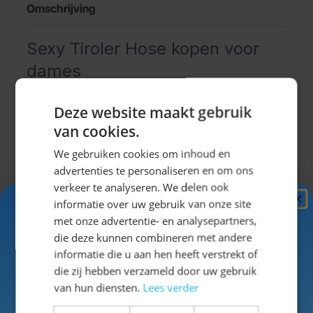
Omschrijving
Sexy Tiroler Hose kopen voor
dames
Wil je sexy verkleed in een
goedkope
Deze website maakt gebruik
dameslederhose
naar een Oktoberfest, tiroler feest
van cookies.
of Carnaval dan is dit misschien iets voor jou! Deze
We gebruiken cookies om inhoud en
dameslederhose heeft aantrekkingskracht op alle
advertenties te personaliseren en om ons
mannen! De
complete Oktoberfestoutfit
bestaat uit:
verkeer te analyseren. We delen ook
een Sexy dameslederhose met bretels, een
informatie over uw gebruik van onze site
Oktoberfestshirtje en een tirolerhoedje.
Ontvang
5%
met onze advertentie- en analysepartners,
Je kunt deze Oktoberfest-kleding-set zelf aanvullen
KORTING!
die deze kunnen combineren met andere
met onze
traditionele dameskousen
en gekke
Uitklappen
informatie die u aan hen heeft verstrekt of
Oktoberfest accessoires
!
Schrijf je nu
in voor de nieuwsbrief en ontvang toegang
die zij hebben verzameld door uw gebruik
tot exclusieve kortingen!
van hun diensten.
Lees verder
"""
Voor- en achternaam
Specificaties