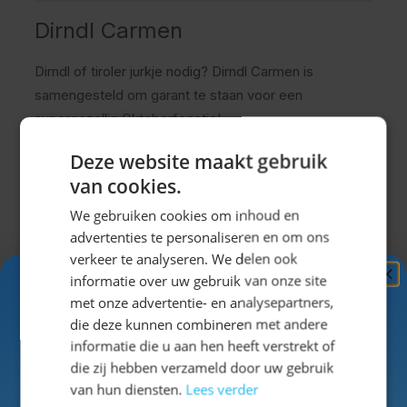
Dirndl Carmen
Dirndl of tiroler jurkje nodig? Dirndl Carmen is
samengesteld om garant te staan voor een
supergezellig Oktoberfeestje!
Dirndl jurkje voor het Oktoberfest
Deze website maakt gebruik
De dirndl is het meestgedragen tiroler jurkje op het
van cookies.
Oktoberfest in München. Speciaal voor de
Nederlandse Oktoberfesten en Apres-ski feestjes
We gebruiken cookies om inhoud en
advertenties te personaliseren en om ons
hebben wij de dirndl Carmen samengesteld. Dit tiroler
verkeer te analyseren. We delen ook
jurkje is van een uitstekende prijs/kwaliteit en
informatie over uw gebruik van onze site
weerstaat menig feestje.
Ontvang
5%
Uitklappen
met onze advertentie- en analysepartners,
Kenmerken Dirndl Carmen
KORTING!
die deze kunnen combineren met andere
Dirndl Carmen is een korte dirndl en valt boven de
informatie die u aan hen heeft verstrekt of
knie. Carmen bestaat uit een rood jurkje met een
Schrijf je nu
in voor de nieuwsbrief en ontvang toegang
die zij hebben verzameld door uw gebruik
Specificaties
zwart bovenlijfje. Daarnaast is deze dirnl voorzien van
tot exclusieve kortingen!
van hun diensten.
Lees verder
witte accenten. De fraaie kanten afwerking is zeer