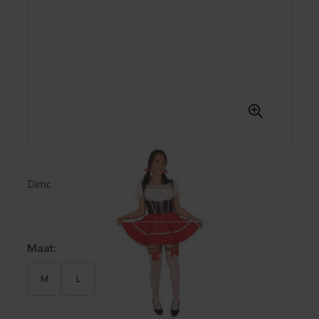
Dirndl Carmen
Maat:
M
L