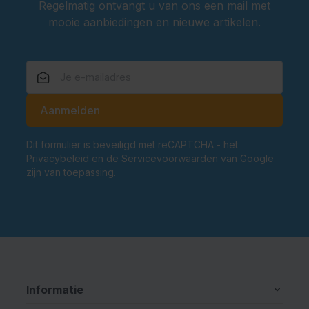
Regelmatig ontvangt u van ons een mail met
mooie aanbiedingen en nieuwe artikelen.
E-mailadres
Aanmelden
Dit formulier is beveiligd met reCAPTCHA - het
Privacybeleid
en de
Servicevoorwaarden
van
Google
zijn van toepassing.
Informatie