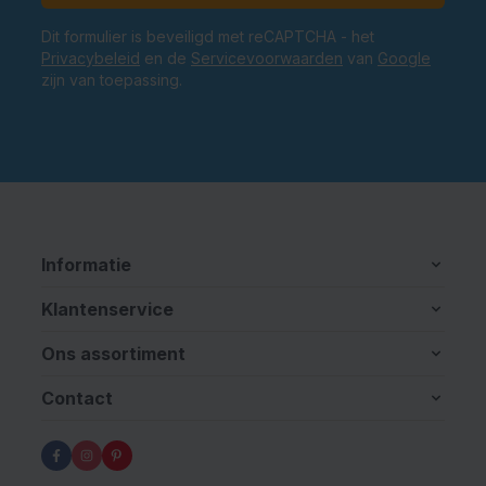
Dit formulier is beveiligd met reCAPTCHA - het
Privacybeleid
en de
Servicevoorwaarden
van
Google
zijn van toepassing.
Informatie
Klantenservice
Ons assortiment
Contact