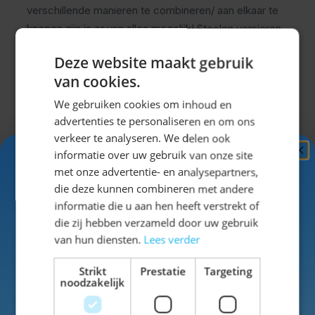
verschillende manieren te combineren/ aan elkaar te
knopen zijn is er van alles mogelijk! Stoelen versieren,
tafels versieren, het plafond opvullen, de schutting
Deze website maakt gebruik
bekleden of zelfs een mooie Oktoberfest boog
van cookies.
maken! De ballonnen passen perfect bij het overige
assortiment.
Klik hier
om het overige assortiment te
We gebruiken cookies om inhoud en
bekijken!
advertenties te personaliseren en om ons
verkeer te analyseren. We delen ook
informatie over uw gebruik van onze site
Ontvang
5%
met onze advertentie- en analysepartners,
Specificaties
KORTING!
die deze kunnen combineren met andere
informatie die u aan hen heeft verstrekt of
Schrijf je nu
in voor de nieuwsbrief en ontvang toegang
die zij hebben verzameld door uw gebruik
EAN
8714572081740
tot exclusieve kortingen!
van hun diensten.
Lees verder
SKU
42-08174
Voor- en achternaam
Strikt
Prestatie
Targeting
noodzakelijk
Kleur
blauw