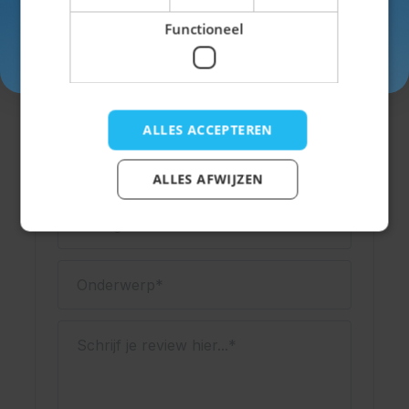
Materiaal
latex
Functioneel
Inschrijven
ALLES ACCEPTEREN
Schrijf een review
Je beoordeling:
ALLES AFWIJZEN
Weergavenaam
Onderwerp
Schrijf je review hier...