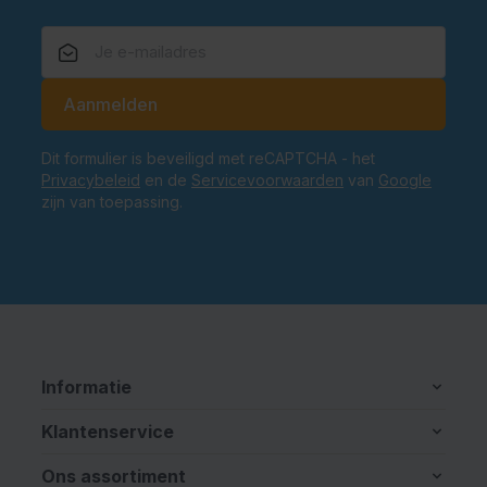
E-mailadres
Aanmelden
Dit formulier is beveiligd met reCAPTCHA - het
Privacybeleid
en de
Servicevoorwaarden
van
Google
zijn van toepassing.
Informatie
Klantenservice
Ons assortiment