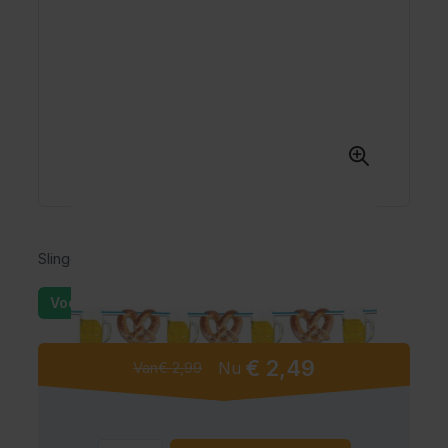
Slinger Bierfeest (10m)
Voorraad: 25+
€ 2,49
Van
€ 2,99
Nu