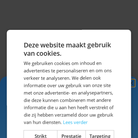
Omschrijving
Deze website maakt gebruik
Slinger Bierfeest van maar liefst (10m)!
van cookies.
Deze slinger maakt jouw Oktoberfest helemaal
compleet! Hang hem aan de muur, aan de bar
We gebruiken cookies om inhoud en
ofdesnoods aan de schutting! Door de typische
advertenties te personaliseren en om ons
verkeer te analyseren. We delen ook
Duitse items die afgebeeld zijn op de slinger, past dit
informatie over uw gebruik van onze site
perfectbij jouw eigen Oktoberfest! Nog meer
Ontvang
5%
met onze advertentie- en analysepartners,
decoratie nodig dan alleen deze slinger?
Klik dan hier
KORTING!
die deze kunnen combineren met andere
en kijk wat er nog meer perfect bij past!
informatie die u aan hen heeft verstrekt of
Schrijf je nu
in voor de nieuwsbrief en ontvang toegang
die zij hebben verzameld door uw gebruik
tot exclusieve kortingen!
van hun diensten.
Lees verder
Specificaties
Voor- en achternaam
Strikt
Prestatie
Targeting