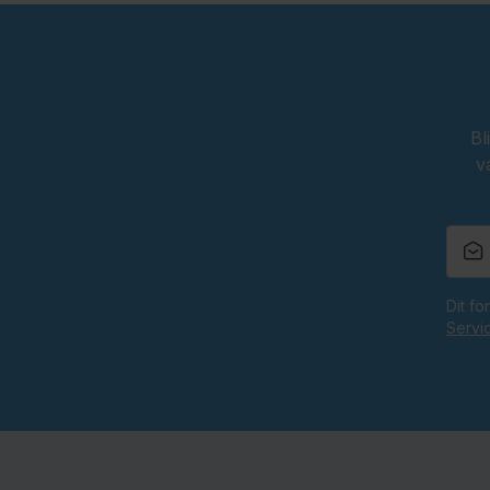
Bl
v
Dit f
Servi