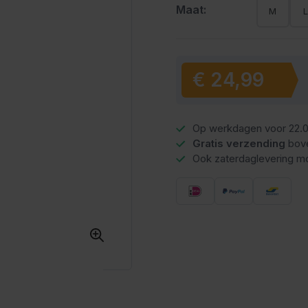
Maat:
M
€ 24,99
Vanaf:
Op werkdagen voor 22.0
Gratis verzending
bov
Ook zaterdaglevering mo