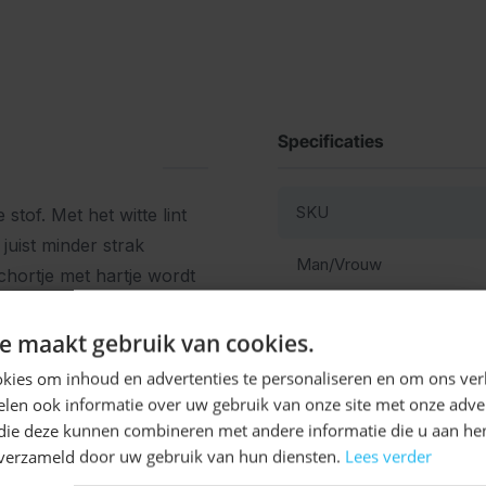
Specificaties
SKU
stof. Met het witte lint
juist minder strak
Man/Vrouw
hortje met hartje wordt
 mooi afwerkt met kanten
Wasbaar
Ontvang
5%
e maakt gebruik van cookies.
of een
hoedje
!
Kleur
KORTING!
kies om inhoud en advertenties te personaliseren en om ons ver
len ook informatie over uw gebruik van onze site met onze adver
Schrijf je nu
in voor de nieuwsbrief en ontvang toegang
 die deze kunnen combineren met andere informatie die u aan hen
tot exclusieve kortingen!
n verzameld door uw gebruik van hun diensten.
Lees verder