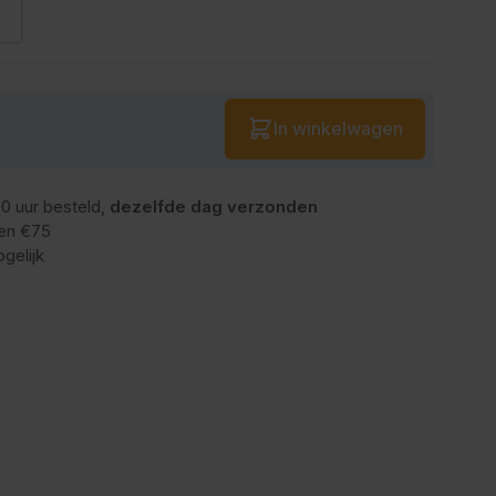
L
Aantal
In winkelwagen
0 uur besteld,
dezelfde dag verzonden
en €75
gelijk