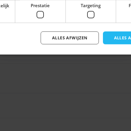
Voor- en achternaam
elijk
Prestatie
Targeting
F
ALLES AFWIJZEN
ALLES 
Inschrijven