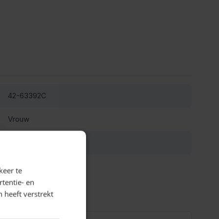
42-63392C
Vrouw
nee
bruin
keer te
tentie- en
 heeft verstrekt