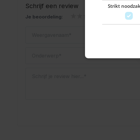
Schrijf een review
Strikt noodzak
Je beoordeling:
Weergavenaam
Onderwerp
Schrijf je review hier...