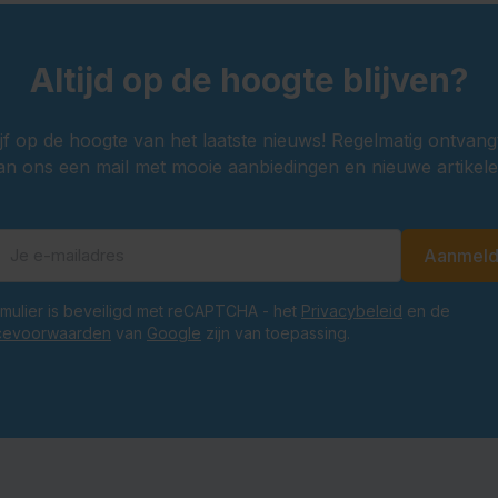
Altijd op de hoogte blijven?
ijf op de hoogte van het laatste nieuws! Regelmatig ontvang
an ons een mail met mooie aanbiedingen en nieuwe artikele
Aanmel
E-mailadres
ormulier is beveiligd met reCAPTCHA - het
Privacybeleid
en de
cevoorwaarden
van
Google
zijn van toepassing.