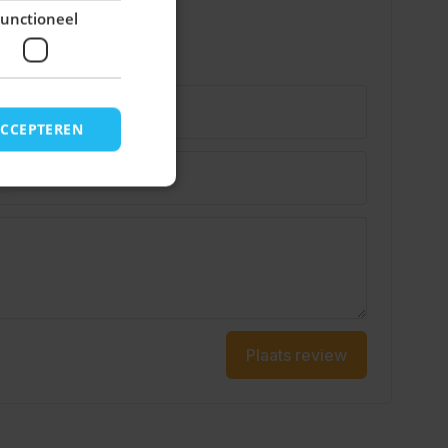
unctioneel
ACCEPTEREN
Plaats review