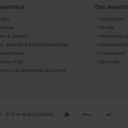
nservice
Ons assort
nden
Lederhosen
rneren
Dirndls
len & betalen
Herenkleding
e, garantie & klachtafhandeling
Dameskledin
psaankopen
Accessoires
hosen FAQ
Decoratie
icering bij Webwinkel Keurmerk
00
•
BTW nr: NL851427510B01