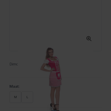
Dirndl Judith roze
Maat:
M
L