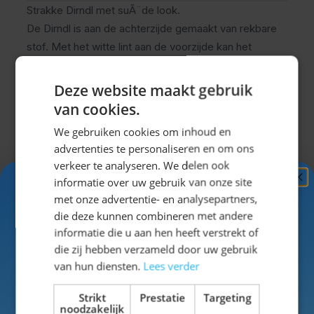
Strakke Dirndl met suÃ¨de look.
De Dirndl is aan de achterzijde gemaakt van rekbare
stof. Met het witte lint aan de voorzijde kan het
bovenstuk iets strakker of juist minder strak worden
gezet, voor een ideaal draagcomfort. Het schortje
Deze website maakt gebruik
met hartje wordt los bij het jurkje geleverd. De jurk is
van cookies.
in zijn geheel mooi afwerkt met kanten details, zoals
We gebruiken cookies om inhoud en
de rand van het schortje en de rok.
advertenties te personaliseren en om ons
Maak je outfit compleet met een paar leuke
kousen
verkeer te analyseren. We delen ook
of een
hoedje
!
informatie over uw gebruik van onze site
Ontvang
5%
"""
met onze advertentie- en analysepartners,
KORTING!
die deze kunnen combineren met andere
informatie die u aan hen heeft verstrekt of
Specificaties
Schrijf je nu
in voor de nieuwsbrief en ontvang toegang
die zij hebben verzameld door uw gebruik
tot exclusieve kortingen!
van hun diensten.
Lees verder
SKU
42-63394C
Voor- en achternaam
Strikt
Prestatie
Targeting
noodzakelijk
Man/Vrouw
Vrouw