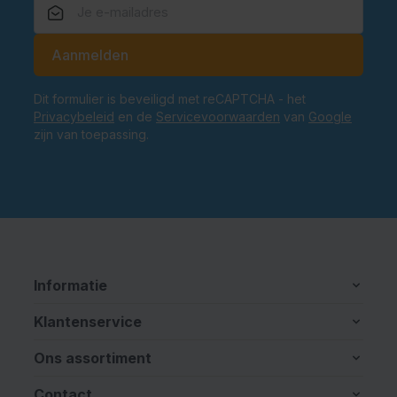
E-mailadres
Aanmelden
Dit formulier is beveiligd met reCAPTCHA - het
Privacybeleid
en de
Servicevoorwaarden
van
Google
zijn van toepassing.
Informatie
Klantenservice
Ons assortiment
Contact