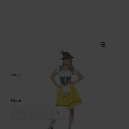
Dirndl Yvon (incl schort)
Maat:
S
M
L
XL