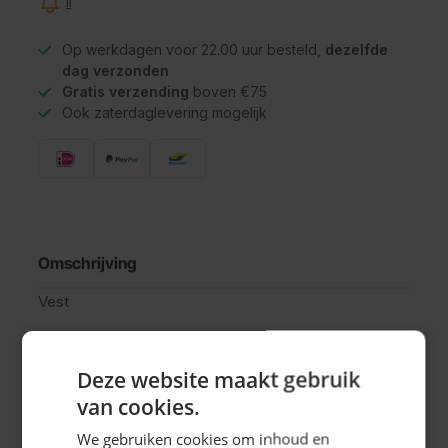
Informeer mij wanneer dit product op voorraad is
Op werkdagen voor 22.00 uur besteld,
dezelfde
dag verzonden
Gratis verzending
boven €75
Ook zaterdaglevering mogelijk
Omschrijving
Vest
Deze website maakt gebruik
Specificaties
van cookies.
We gebruiken cookies om inhoud en