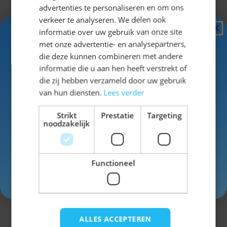
EAN
4015101750835
advertenties te personaliseren en om ons
verkeer te analyseren. We delen ook
SKU
77-7508-5658
informatie over uw gebruik van onze site
Ontvang
5%
met onze advertentie- en analysepartners,
Man/Vrouw
Man
KORTING!
die deze kunnen combineren met andere
informatie die u aan hen heeft verstrekt of
Kleur
bruin
Schrijf je nu
in voor de nieuwsbrief en ontvang toegang
die zij hebben verzameld door uw gebruik
tot exclusieve kortingen!
van hun diensten.
Lees verder
Voor- en achternaam
Strikt
Prestatie
Targeting
noodzakelijk
Schrijf een review
Je beoordeling:
Functioneel
Inschrijven
Weergavenaam
Onderwerp
ALLES ACCEPTEREN