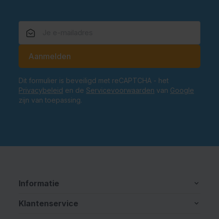
E-mailadres
Aanmelden
Dit formulier is beveiligd met reCAPTCHA - het
Privacybeleid
en de
Servicevoorwaarden
van
Google
zijn van toepassing.
Informatie
Klantenservice